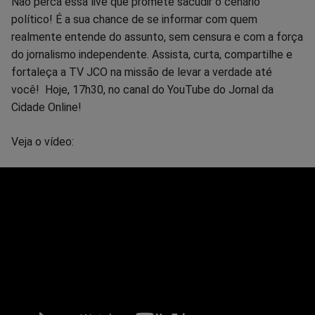
Não perca essa live que promete sacudir o cenário
político! É a sua chance de se informar com quem
realmente entende do assunto, sem censura e com a força
do jornalismo independente. Assista, curta, compartilhe e
fortaleça a TV JCO na missão de levar a verdade até
você! Hoje, 17h30, no canal do YouTube do Jornal da
Cidade Online!
Veja o vídeo: