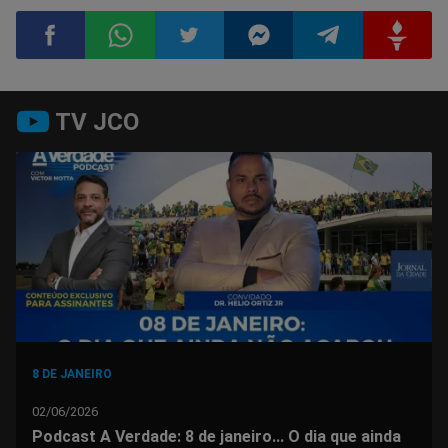
Compartilhar
Compartilhar
Compartilhar
Compartilhar
Compartilhar
Compart
TV JCO
no
no
no
no
no
no
Facebook
Whatsapp
Twitter
Messenger
Telegram
Gettr
8 DE JANEIRO
02/06/2026
Podcast A Verdade: 8 de janeiro... O dia que ainda