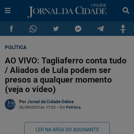
POLÍTICA
Compartilhar
Compartilhar
Compartilhar
Compartilhar
Compartilhar
Compar
AO VIVO: Tagliaferro conta tudo
no
no
no
no
no
no
/ Aliados de Lula podem ser
presos a qualquer momento
Facebook
Whatsapp
Twitter
Messenger
Telegram
Gettr
(veja o vídeo)
Por
Jornal da Cidade Online
02/09/2025 às 17:20
Política
LER NA ÁREA DO ASSINANTE