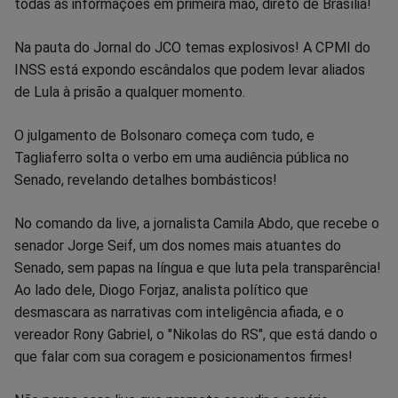
todas as informações em primeira mão, direto de Brasília!
no
no
no
no
no
no
Na pauta do Jornal do JCO temas explosivos! A CPMI do
Facebook
Whatsapp
Twitter
Messenger
Telegram
Gettr
INSS está expondo escândalos que podem levar aliados
de Lula à prisão a qualquer momento.
O julgamento de Bolsonaro começa com tudo, e
Tagliaferro solta o verbo em uma audiência pública no
Senado, revelando detalhes bombásticos!
No comando da live, a jornalista Camila Abdo, que recebe o
senador Jorge Seif, um dos nomes mais atuantes do
Senado, sem papas na língua e que luta pela transparência!
Ao lado dele, Diogo Forjaz, analista político que
desmascara as narrativas com inteligência afiada, e o
vereador Rony Gabriel, o "Nikolas do RS", que está dando o
que falar com sua coragem e posicionamentos firmes!