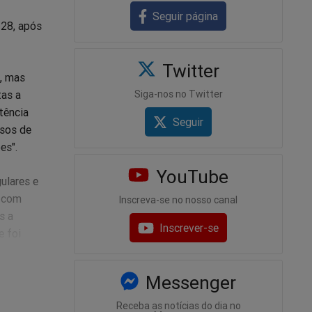
Seguir página
 28, após
Twitter
, mas
tas a
Siga-nos no Twitter
tência
Seguir
rsos de
es".
YouTube
ulares e
, com
Inscreva-se no nosso canal
s a
Inscrever-se
e foi
Messenger
tsApp com
ping,
Receba as notícias do dia no