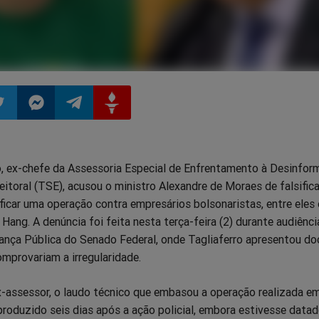
ilhar
mpartilhar
Compartilhar
Compartilhar
Compartilhar
o, ex-chefe da Assessoria Especial de Enfrentamento à Desinfo
o
no
no
no
leitoral (TSE), acusou o ministro Alexandre de Moraes de falsifica
tificar uma operação contra empresários bolsonaristas, entre eles
pp
itter
Messenger
Telegram
Gettr
Hang. A denúncia foi feita nesta terça-feira (2) durante audiênci
nça Pública do Senado Federal, onde Tagliaferro apresentou d
omprovariam a irregularidade.
-assessor, o laudo técnico que embasou a operação realizada e
produzido seis dias após a ação policial, embora estivesse data