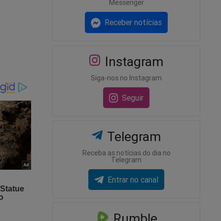
Messenger
 vai
Receber notícias
s a
iu
Instagram
 Paulo
Siga-nos no Instagram
em 2022.
Seguir
 de
istro das
Telegram
radoria-
Receba as notícias do dia no
Telegram
ue o Dr.
Entrar no canal
dos
Rumble