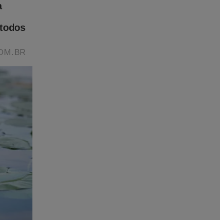
premo
ue
estão
 quer
nao-