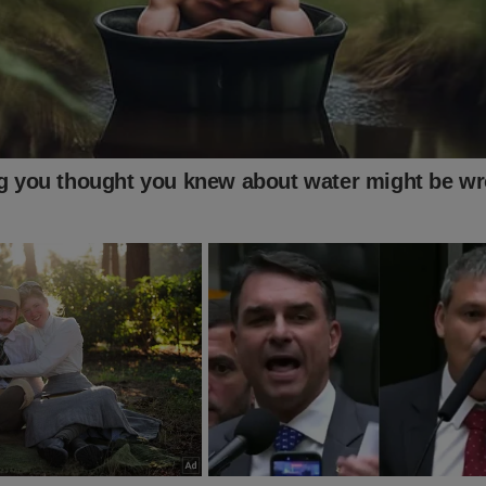
uro Cid surpreende e faz pedido inesperado ao Exército
rmen Lúcia se irrita com advogado durante julgamento de
lsonaro (veja o vídeo)