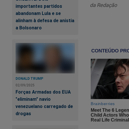
teria declarado pre
da Redação
importantes partidos
deixar de fazer neg
abandonam Lula e se
alinham à defesa de anistia
Durante seu depoime
a Bolsonaro
realização da oper
capturas de tela de
Gonet, atual Procur
Em uma das mensage
decisões sobre rem
[publicações] que 
DONALD TRUMP
conversas com um a
02/09/2025
Geral Eleitoral.
Forças Armadas dos EUA
"eliminam" navio
Nessas trocas de m
venezuelano carregado de
Paulo tratou com o 
drogas
indicariam que ess