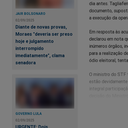
dia antes. Tagliaf
documento, suposta
JAIR BOLSONARO
a execução da oper
02/09/2025
Diante de novas provas,
Em resposta às acu
Moraes "deveria ser preso
declarou em nota qu
hoje e julgamento
inúmeros órgãos, in
interrompido
para a realização d
imediatamente", clama
ódio eleitoral, ten
senadora
O ministro do STF 
estão devidamente 
integral participaç
decisão do Ministro
juntado aos autos n
GOVERNO LULA
A operação invest
02/09/2025
supostos conteúdos
URGENTE: Dois