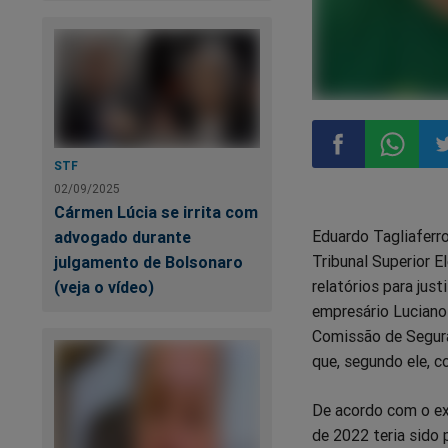
STF
02/09/2025
Compartilhar
Compart
Co
Cármen Lúcia se irrita com
Eduardo Tagliaferr
advogado durante
no
no
n
Tribunal Superior E
julgamento de Bolsonaro
relatórios para jus
(veja o vídeo)
Facebook
Whatsa
Tw
empresário Luciano 
Comissão de Segura
que, segundo ele, c
De acordo com o ex
de 2022 teria sido 