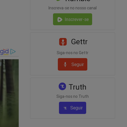
cessos,
Inscreva-se no nosso canal
Inscrever-se
a do
ro. O
upremo,
Gettr
Siga-nos no Gettr
Seguir
rques
Truth
Siga-nos no Truth
Seguir