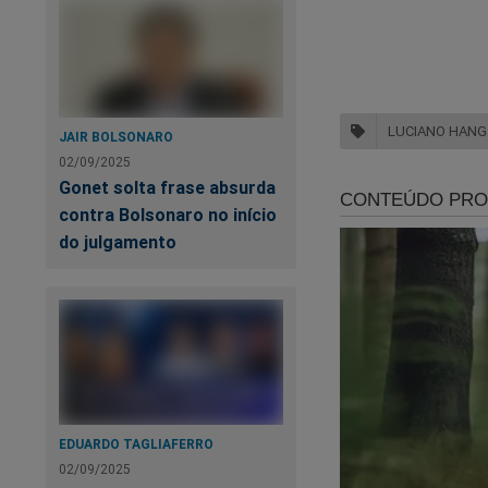
Em uma das convers
agora vamos pegar 
A audiência, condu
início do julgamen
LUCIANO HANG
JAIR BOLSONARO
parlamentar anunci
02/09/2025
Luís Roberto Barro
Gonet solta frase absurda
contra Bolsonaro no início
do julgamento
Va
so
EDUARDO TAGLIAFERRO
02/09/2025