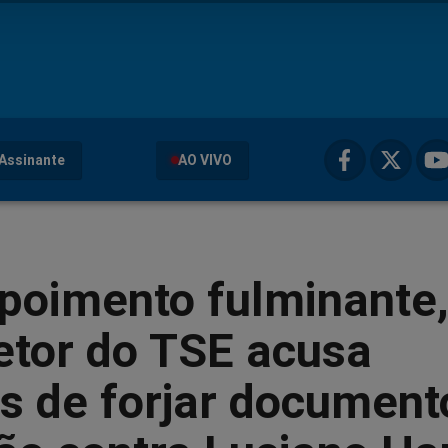
Assinante
AO VIVO
poimento fulminante
etor do TSE acusa
s de forjar document