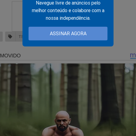
Navegue livre de anúncios pelo
as, um assessor teria escrito a Tagliaferro: "Levantamos os pro
melhor conteúdo e colabore com a
as decisões para o senhor".
nossa independência.
zida pelo senador Flávio Bolsonaro (PL-RJ), ocorreu no mesmo di
to pelo STF da suposta trama golpista durante o governo Bolsona
ASSINAR AGORA
TSE
EDUARDO TAGLIAFERRO
ou que enviará a documentação apresentada ao presidente do S
so, com pedido de suspensão do julgamento em curso.
za a estranha expectativa de André Mendonça e Nunes Ma
bre o julgamento de Bolsonaro