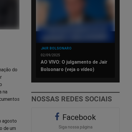
JAIR BOLSONARO
02/09/2025
AO VIVO: O julgamento de Jair
Bolsonaro (veja o vídeo)
rmação do
r
 o
a na
NOSSAS REDES SOCIAIS
ocumentos
Facebook
m agosto
Siga nossa página
do de um