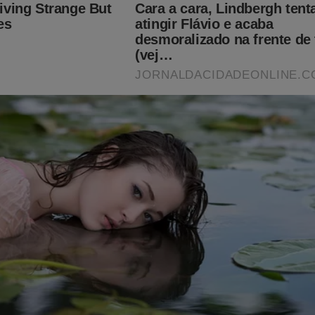
mente abalado. A "conta" está chegando... No polêmico livro
"Su
rseguição contra parlamentares, jornalistas e outros absurdos q
gerado Inquérito das Fakes News foram expostos! Nessa obra 
 censura, prisões e estranhas ações do judiciário que o "sistema"
to. Mas, como ter esse livro na mão? Clique no link abaixo:
udoconservador.com.br/products/supremo-silencio-o-que-voce-