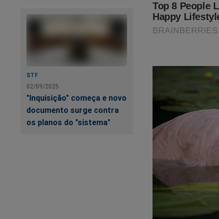
Moraes está visivel
Silêncio"
,
toda a pe
começaram no fami
STF
todos os relatos de
02/09/2025
esconder à todo cus
"Inquisição" começa e novo
documento surge contra
https://www.conte
os planos do "sistema"
pode-saber
Veja a capa: