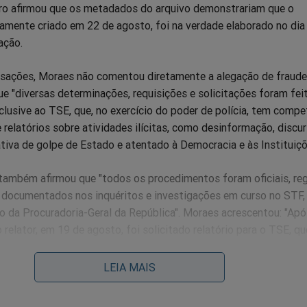
erro afirmou que os metadados do arquivo demonstrariam que o
mente criado em 22 de agosto, foi na verdade elaborado no dia
ação.
sações, Moraes não comentou diretamente a alegação de fraude
e "diversas determinações, requisições e solicitações foram fei
clusive ao TSE, que, no exercício do poder de polícia, tem compe
e relatórios sobre atividades ilícitas, como desinformação, discu
tativa de golpe de Estado e atentado à Democracia e às Instituiçõ
também afirmou que "todos os procedimentos foram oficiais, reg
documentados nos inquéritos e investigações em curso no STF
ão da Procuradoria-Geral da República". Moraes acrescentou: "Apó
 relator, em 19 de agosto, foi solicitado relatório para o TSE, qu
o dia 29 de agosto, tendo sido dada vista imediata às partes."
LEIA MAIS
igou empresários que trocaram mensagens em um grupo de Wha
 golpistas. Um dos alvos, José Koury, dono do Barra World Shop