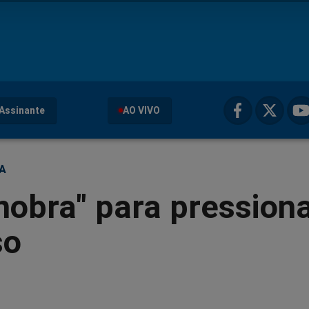
Assinante
AO VIVO
ÇA
obra" para pression
so