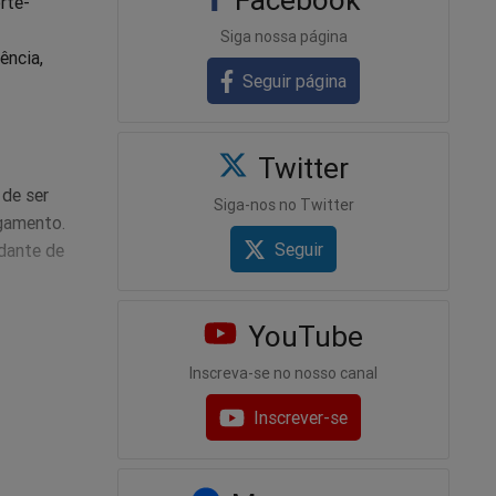
rte-
Siga nossa página
ência,
Seguir página
Twitter
 de ser
Siga-nos no Twitter
lgamento.
Seguir
dante de
YouTube
tos
r um
Inscreva-se no nosso canal
Inscrever-se
e
 “80