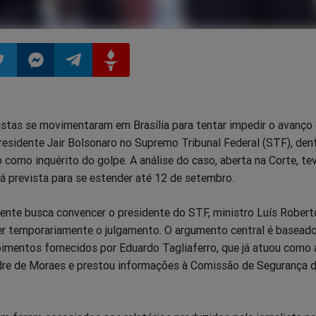
ilhar
mpartilhar
Compartilhar
Compartilhar
Compartilhar
istas se movimentaram em Brasília para tentar impedir o avanço
o
no
no
no
residente Jair Bolsonaro no Supremo Tribunal Federal (STF), den
como inquérito do golpe. A análise do caso, aberta na Corte, tev
pp
itter
Messenger
Telegram
Gettr
á prevista para se estender até 12 de setembro.
ente busca convencer o presidente do STF, ministro Luís Robert
er temporariamente o julgamento. O argumento central é basead
mentos fornecidos por Eduardo Tagliaferro, que já atuou como 
dre de Moraes e prestou informações à Comissão de Segurança 