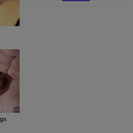
já ter um
 lançado o
ente — e
hocantes
il.
omo-o-