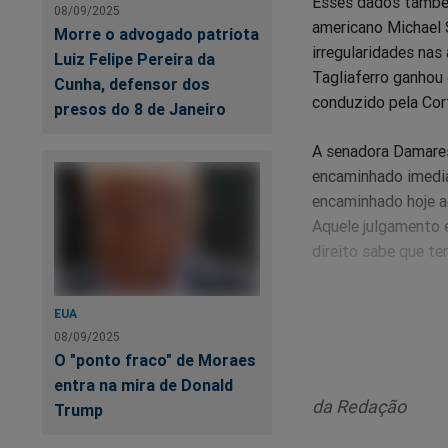
Esses dados também
08/09/2025
americano Michael 
Morre o advogado patriota
irregularidades nas
Luiz Felipe Pereira da
Tagliaferro ganhou 
Cunha, defensor dos
conduzido pela Cor
presos do 8 de Janeiro
A senadora Damares
encaminhado imedia
encaminhado hoje ao
Aquele julgamento 
direito sabe que te
Além da tentativa 
EUA
também ao presiden
08/09/2025
clima de pressão p
O "ponto fraco" de Moraes
entra na mira de Donald
Apesar disso, Alcol
da Redação
Trump
impeachment contra