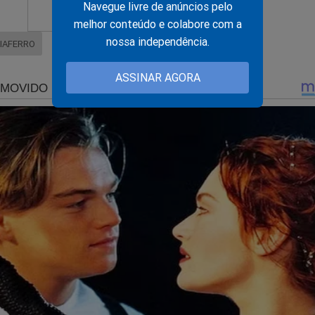
Navegue livre de anúncios pelo
melhor conteúdo e colabore com a
nossa independência.
IAFERRO
ASSINAR AGORA
m dos maiores bancos do país promove demissão em mass
GENTE: Governo Trump cita "Independência do Brasil" e p
ais ações contra Moraes