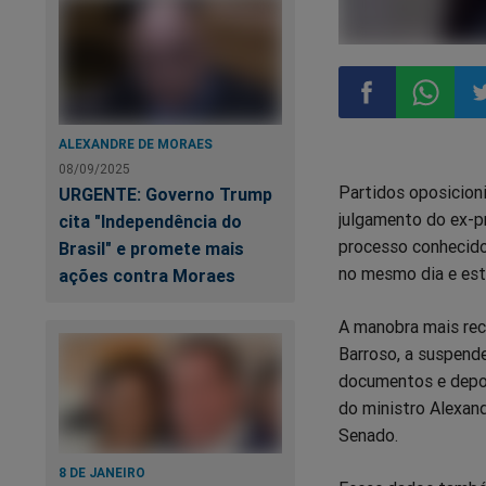
Compartilhar
Compart
Co
ALEXANDRE DE MORAES
08/09/2025
Partidos oposicion
URGENTE: Governo Trump
no
no
n
julgamento do ex-p
cita "Independência do
processo conhecido 
Brasil" e promete mais
Facebook
Whatsa
Tw
no mesmo dia e est
ações contra Moraes
A manobra mais rec
Barroso, a suspend
documentos e depoi
do ministro Alexan
Senado.
8 DE JANEIRO