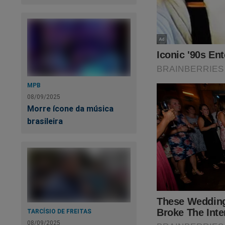
Sob o comando do m
MPB
resultado pronto. T
08/09/2025
Morre ícone da música
Justamente neste m
brasileira
livro
“A Máquina C
despertou uma na
sobre uma verdadeir
Para ter esse docum
https://www.conte
TARCÍSIO DE FREITAS
sistema-tentou-dest
08/09/2025