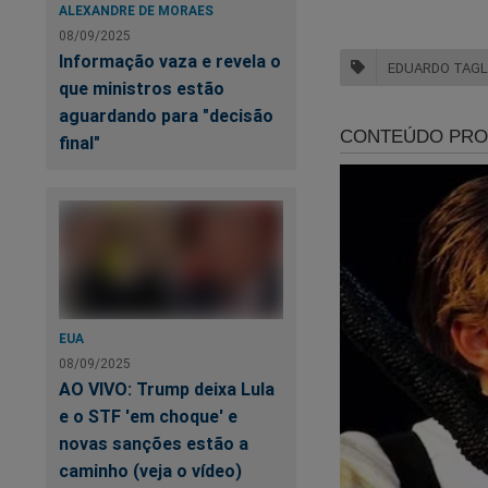
ALEXANDRE DE MORAES
08/09/2025
Informação vaza e revela o
EDUARDO TAGL
que ministros estão
aguardando para "decisão
final"
U
UR
m
EUA
08/09/2025
AO VIVO: Trump deixa Lula
e o STF 'em choque' e
novas sanções estão a
caminho (veja o vídeo)