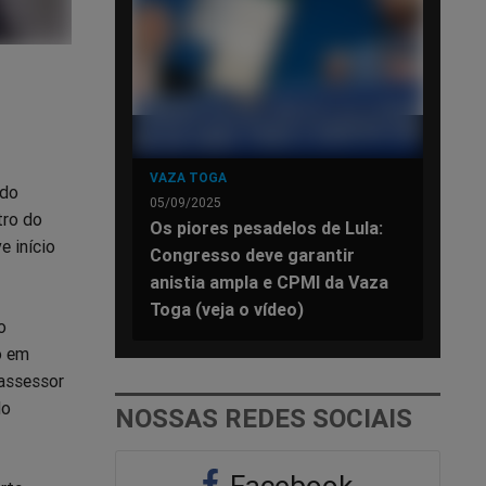
VAZA TOGA
 do
05/09/2025
tro do
Os piores pesadelos de Lula:
e início
Congresso deve garantir
anistia ampla e CPMI da Vaza
Toga (veja o vídeo)
o
o em
assessor
do
NOSSAS REDES SOCIAIS
Facebook