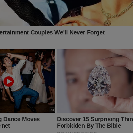
inistro Alexandre de Moraes, o julgamento de Bolsonaro parece 
riste e chocante realidade!
omento de tensão e ansiedade do povo brasileiro, acaba de ser
ontra o Homem: Como o sistema tentou destruir um presid
ção”
, obra que promete impactar o "sistema" com revelações c
a ameaça contra a liberdade de expressão e a democracia no Bras
ento histórico na palma da sua mão, clique no link abaixo:
udoconservador.com.br/products/a-maquina-contra-o-homem-c
r...