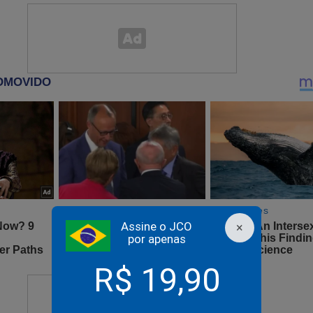
tem apoio à medida, ele não colocará a questão em votação.
Figueiredo trouxe uma análise preocupante:
quem foi a brilhante ideia de convocar o Tagliaferr
poimento bombástico em meio ao julgamento mais
do país. Nem sei porque o próprio resolveu fazer 
hoje. Tem gente que até tem boa intenção, mas ca
Assine o JCO
×
vogado de Trump alerta sobre riscos de ordem de Moraes
por apenas
dadã com dupla nacionalidade
R$ 19,90