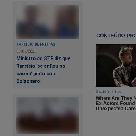
senadores” manifes
O jornalista Paulo 
"Não sei de 
para um de
TARCÍSIO DE FREITAS
importante 
08/09/2025
revelações 
Ministro do STF diz que
Tarcísio 'se enfiou no
estratégia..."
caixão' junto com
Bolsonaro
Ad
ci