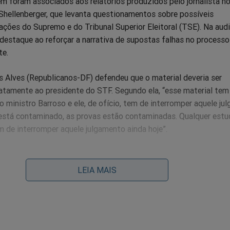
 foram associados aos relatórios produzidos pelo jornalista no
Shellenberger, que levanta questionamentos sobre possíveis
 ações do Supremo e do Tribunal Superior Eleitoral (TSE). Na audi
destaque ao reforçar a narrativa de supostas falhas no processo
te.
 Alves (Republicanos-DF) defendeu que o material deveria ser
tamente ao presidente do STF. Segundo ela, “esse material tem
 ministro Barroso e ele, de ofício, tem de interromper aquele ju
está contaminado, as provas estão contaminadas. Qualquer estu
m de interromper aquele julgamento ainda hoje”.
de influenciar Barroso, a oposição pretende remeter os documen
te do Senado, Davi Alcolumbre (União-AP). A expectativa é cria
LEIA MAIS
olítica para que ele tome medidas contra Moraes.
umbre já deixou claro que não pretende pautar qualquer pedido d
 o ministro do Supremo. Em suas próprias palavras, mesmo que