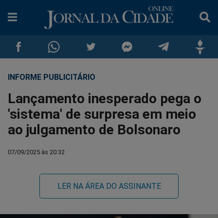
INFORME PUBLICITÁRIO
Compartilhar
Compartilhar
Compartilhar
Compartilhar
Compartilhar
Compar
Lançamento inesperado pega o
no
no
no
no
no
no
'sistema' de surpresa em meio
ao julgamento de Bolsonaro
Facebook
Whatsapp
Twitter
Messenger
Telegram
Gettr
07/09/2025 às 20:32
LER NA ÁREA DO ASSINANTE