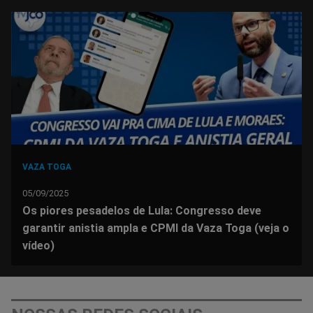
no
no
no
no
no
no
Facebook
Whatsapp
Twitter
Messenger
Telegram
Gettr
VAZA TOGA
05/09/2025
Os piores pesadelos de Lula: Congresso deve
garantir anistia ampla e CPMI da Vaza Toga (veja o
vídeo)