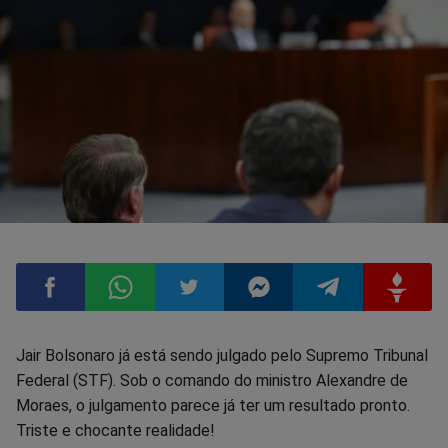
Compartilhar
Compartilhar
Compartilhar
Compartilhar
Compartilhar
Compart
Jair Bolsonaro já está sendo julgado pelo Supremo Tribunal
Federal (STF). Sob o comando do ministro Alexandre de
no
no
no
no
no
no
Moraes, o julgamento parece já ter um resultado pronto.
Triste e chocante realidade!