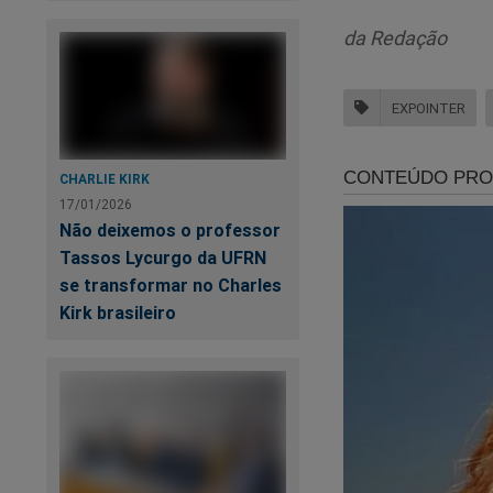
da Redação
Lula expôs sua verd
passado do petista
Brasil - A verdadei
EXPOINTER
CHARLIE KIRK
17/01/2026
Não deixemos o professor
Tassos Lycurgo da UFRN
se transformar no Charles
Kirk brasileiro