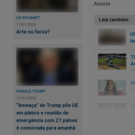
Assista:
LEI ROUANET
17/01/2026
Arte ou farsa?
UR
la
DONALD TRUMP
17/01/2026
“Ameaça” de Trump põe UE
em pânico e reunião de
emergência com 27 países
é convocada para amanhã
O desespero é geral