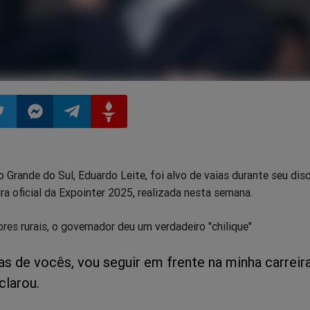
ilhar
mpartilhar
Compartilhar
Compartilhar
Compartilhar
 Grande do Sul, Eduardo Leite, foi alvo de vaias durante seu dis
o
no
no
no
ra oficial da Expointer 2025, realizada nesta semana.
pp
itter
Messenger
Telegram
Gettr
res rurais, o governador deu um verdadeiro "chilique"
as de vocês, vou seguir em frente na minha carreir
clarou.