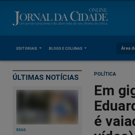
Área d
EDITORIAIS
BLOGS E COLUNAS
POLÍTICA
ÚLTIMAS NOTÍCIAS
Em gig
Eduard
é vaia
REAG