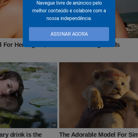
Navegue livre de anúncios pelo
melhor conteúdo e colabore com a
nossa independência.
ASSINAR AGORA