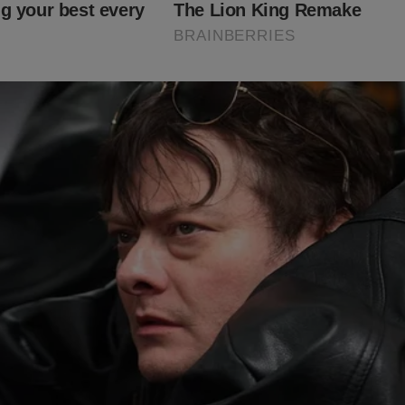
fatizados alguns pontos da vida do petista Luiz Inácio Lula da Si
ntou apagar. Sua derrocada é realidade! Aproveite enquanto é t
o link abaixo:
udoconservador.com.br/products/o-homem-mais-desonesto-do-b
timento!