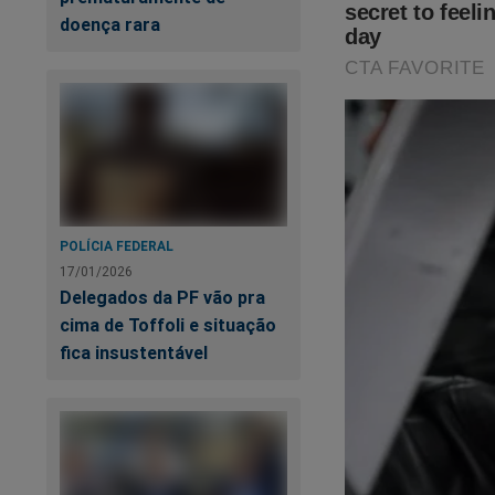
doença rara
Neste livro, são en
esquerda sempre te
adquira esse livro n
POLÍCIA FEDERAL
17/01/2026
https://www.conte
Delegados da PF vão pra
verdadeira-face-d...
cima de Toffoli e situação
fica insustentável
Vale a pena o inves