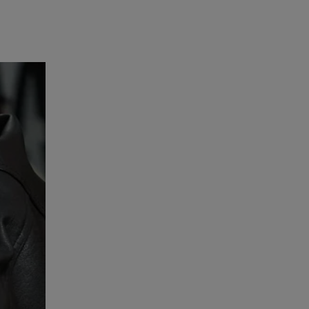
lva que a
empo e
rasil-a-