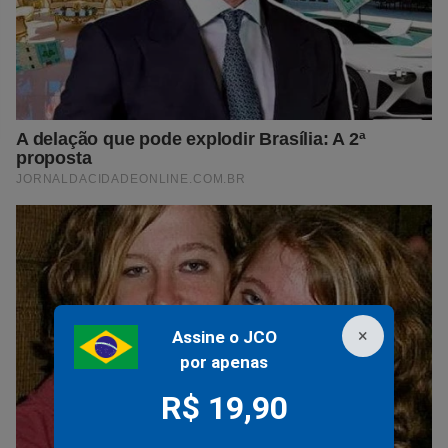
×
Assine o JCO
por apenas
R$ 19,90