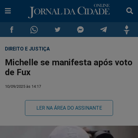
DIREITO E JUSTIÇA
Compartilhar
Compartilhar
Compartilhar
Compartilhar
Compartilhar
Compar
Michelle se manifesta após voto
no
no
no
no
no
no
de Fux
Facebook
Whatsapp
Twitter
Messenger
Telegram
Gettr
10/09/2025 às 14:17
LER NA ÁREA DO ASSINANTE