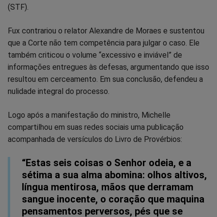
Facebook
Whatsapp
Twitter
Messenger
Telegram
Gettr
(STF).
Fux contrariou o relator Alexandre de Moraes e sustentou
que a Corte não tem competência para julgar o caso. Ele
também criticou o volume “excessivo e inviável” de
informações entregues às defesas, argumentando que isso
resultou em cerceamento. Em sua conclusão, defendeu a
nulidade integral do processo.
Logo após a manifestação do ministro, Michelle
compartilhou em suas redes sociais uma publicação
acompanhada de versículos do Livro de Provérbios:
“Estas seis coisas o Senhor odeia, e a
sétima a sua alma abomina: olhos altivos,
língua mentirosa, mãos que derramam
sangue inocente, o coração que maquina
pensamentos perversos, pés que se