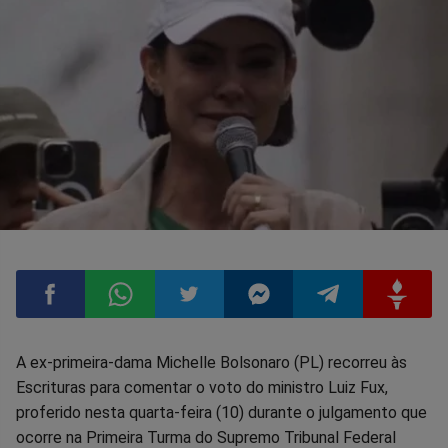
Compartilhar
Compartilhar
Compartilhar
Compartilhar
Compartilhar
Compart
A ex-primeira-dama Michelle Bolsonaro (PL) recorreu às
Escrituras para comentar o voto do ministro Luiz Fux,
no
no
no
no
no
no
proferido nesta quarta-feira (10) durante o julgamento que
ocorre na Primeira Turma do Supremo Tribunal Federal