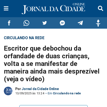
CIRCULANDO NA REDE
Compartilhar
Compartilhar
Compartilhar
Compartilhar
Compartilhar
Compar
Escritor que debochou da
no
no
no
no
no
no
orfandade de duas crianças,
volta a se manifestar de
Facebook
Whatsapp
Twitter
Messenger
Telegram
Gettr
maneira ainda mais desprezível
(veja o vídeo)
Por
Jornal da Cidade Online
13/09/2025 às 13:24
Circulando na rede