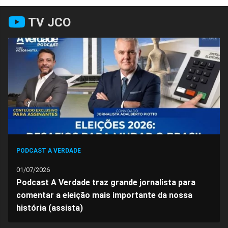
Compartilhar
Compartilhar
Compartilhar
Compartilhar
Compartilhar
Compart
TV JCO
no
no
no
no
no
no
Facebook
Whatsapp
Twitter
Messenger
Telegram
Gettr
PODCAST A VERDADE
01/07/2026
Podcast A Verdade traz grande jornalista para
comentar a eleição mais importante da nossa
história (assista)