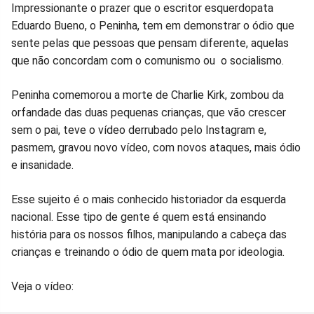
Compartilhar
Compartilhar
Compartilhar
Compartilhar
Compartilhar
Compart
Impressionante o prazer que o escritor esquerdopata
Eduardo Bueno, o Peninha, tem em demonstrar o ódio que
no
no
no
no
no
no
sente pelas que pessoas que pensam diferente, aquelas
que não concordam com o comunismo ou o socialismo.
Facebook
Whatsapp
Twitter
Messenger
Telegram
Gettr
Peninha comemorou a morte de Charlie Kirk, zombou da
orfandade das duas pequenas crianças, que vão crescer
sem o pai, teve o vídeo derrubado pelo Instagram e,
pasmem, gravou novo vídeo, com novos ataques, mais ódio
e insanidade.
Esse sujeito é o mais conhecido historiador da esquerda
nacional. Esse tipo de gente é quem está ensinando
história para os nossos filhos, manipulando a cabeça das
crianças e treinando o ódio de quem mata por ideologia.
Veja o vídeo: