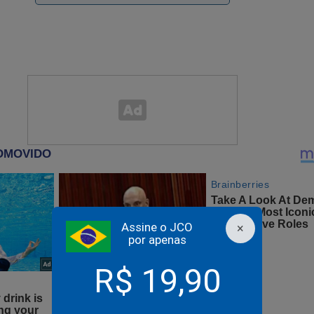
a de ser lançado
“A Máquina Contra o Homem: Como o siste
m presidente — e despertou uma nação”
mostra os segredos p
aro, conteúdos inéditos sobre 2022 e traz à tona a esperança p
istema" treme! Para ter esse documento histórico na palma da s
o:
Assine o JCO
×
por apenas
udoconservador.com.br/products/a-maquina-contra-o-homem-c
R$ 19,90
r...