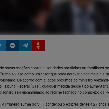
ilhar
mpartilhar
Compartilhar
Compartilhar
Compartilhar
de novas sanções contra autoridades brasileiras ou familiares po
o
no
no
no
Trump é visto como um fator que pode agravar ainda mais a sit
 Bolsonaro. De acordo com aliados próximos ao ministro Alexandr
pp
itter
Messenger
Telegram
Gettr
 Tribunal Federal (STF), qualquer medida desse tipo aumentaria
olsonaro seja encaminhado ao regime fechado no complexo da P
 a Primeira Turma do STF condenou o ex-presidente a 27 anos e