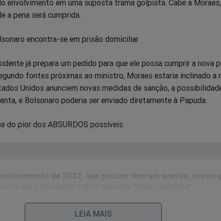
lo envolvimento em uma suposta trama golpista. Cabe a Moraes, 
de a pena será cumprida.
sonaro encontra-se em prisão domiciliar.
sidente já prepara um pedido para que ele possa cumprir a nova 
egundo fontes próximas ao ministro, Moraes estaria inclinado a r
tados Unidos anunciem novas medidas de sanção, a possibilidad
nta, e Bolsonaro poderia ser enviado diretamente à Papuda.
se do pior dos ABSURDOS possíveis.
ontecimento de 2022, que poucos tiveram acesso, ressurg
stra algo chocante sobre suposto "plano golpista"
LEIA MAIS