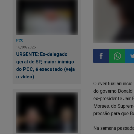
PCC
16/09/2025
URGENTE: Ex-delegado
geral de SP, maior inimigo
do PCC, é executado (veja
Compartilhar
Compart
Co
o vídeo)
O eventual anúncio 
no
no
n
do governo Donald 
ex-presidente Jair
Facebook
Whatsa
Tw
Moraes, do Supremo
pressão para que B
Na semana passada,