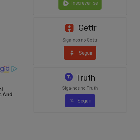
Inscrever-se
Gettr
Siga-nos no Gettr
Seguir
ma
Truth
or trás
ara um
Siga-nos no Truth
ua mão,
Seguir
omo-o-