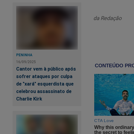
da Redação
PENINHA
16/09/2025
Um novo livro acab
Cantor vem à público após
tentou destruir u
sofrer ataques por culpa
da prisão de Bolson
de "xará" esquerdista que
futuro melhor. O "s
celebrou assassinato de
clique no link abaix
Charlie Kirk
https://www.conte
sistema-tentou-dest
Veja a capa: