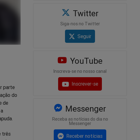
Twitter
Siga-nos no Twitter
Seguir
YouTube
Inscreva-se no nosso canal
Inscrever-se
r parte
uação do
e de
Messenger
 a
apuda.
Receba as notícias do dia no
Messenger
 três
Receber notícias