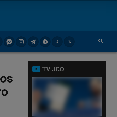
TV JCO
dos
ro