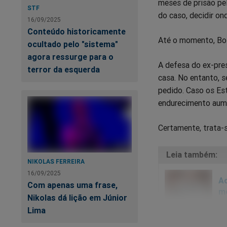
meses de prisão pe
STF
do caso, decidir on
16/09/2025
Conteúdo historicamente
Até o momento, Bol
ocultado pelo "sistema"
agora ressurge para o
A defesa do ex-pre
terror da esquerda
casa. No entanto, s
pedido. Caso os Es
endurecimento aume
Certamente, trata-
NIKOLAS FERREIRA
16/09/2025
Ac
Com apenas uma frase,
mo
Nikolas dá lição em Júnior
Lima