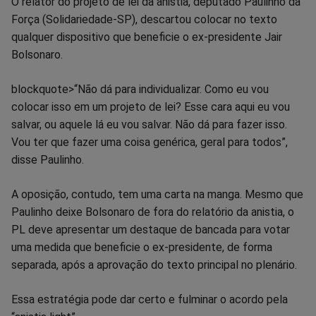
Compartilhar
Compartilhar
Compartilhar
Compartilhar
Compartilhar
Compart
O relator do projeto de lei da anistia, deputado Paulinho da
Força (Solidariedade-SP), descartou colocar no texto
no
no
no
no
no
no
qualquer dispositivo que beneficie o ex-presidente Jair
Bolsonaro.
Facebook
Whatsapp
Twitter
Messenger
Telegram
Gettr
blockquote>“Não dá para individualizar. Como eu vou
colocar isso em um projeto de lei? Esse cara aqui eu vou
salvar, ou aquele lá eu vou salvar. Não dá para fazer isso.
Vou ter que fazer uma coisa genérica, geral para todos”,
disse Paulinho.
A oposição, contudo, tem uma carta na manga. Mesmo que
Paulinho deixe Bolsonaro de fora do relatório da anistia, o
PL deve apresentar um destaque de bancada para votar
uma medida que beneficie o ex-presidente, de forma
separada, após a aprovação do texto principal no plenário.
Essa estratégia pode dar certo e fulminar o acordo pela