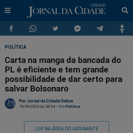
POLÍTICA
Compartilhar
Compartilhar
Compartilhar
Compartilhar
Compartilhar
Compar
Carta na manga da bancada do
no
no
no
no
no
no
PL é eficiente e tem grande
possibilidade de dar certo para
Facebook
Whatsapp
Twitter
Messenger
Telegram
Gettr
salvar Bolsonaro
Por
Jornal da Cidade Online
19/09/2025 às 08:54
Política
LER NA ÁREA DO ASSINANTE