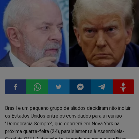
Compartilhar
Compartilhar
Compartilhar
Compartilhar
Compartilhar
Compart
Brasil e um pequeno grupo de aliados decidiram não incluir
os Estados Unidos entre os convidados para a reunião
no
no
no
no
no
no
"Democracia Sempre", que ocorrerá em Nova York na
próxima quarta-feira (24), paralelamente à Assembleia-
Facebook
Whatsapp
Twitter
Messenger
Telegram
Gettr