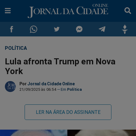
POLÍTICA
Compartilhar
Compartilhar
Compartilhar
Compartilhar
Compartilhar
Compar
Lula afronta Trump em Nova
no
no
no
no
no
no
York
Facebook
Whatsapp
Twitter
Messenger
Telegram
Gettr
Por
Jornal da Cidade Online
21/09/2025 às 06:54
Política
LER NA ÁREA DO ASSINANTE