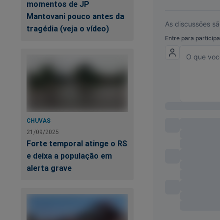
momentos de JP
Mantovani pouco antes da
tragédia (veja o vídeo)
CHUVAS
Um novo livro acab
21/09/2025
tentou destruir u
Forte temporal atinge o RS
da prisão de Bolson
e deixa a população em
futuro melhor. O "s
alerta grave
clique no link abaix
https://www.conte
sistema-tentou-dest