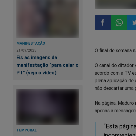
Compartilhar
Compart
Co
MANIFESTAÇÃO
O final de semana n
21/09/2025
no
no
n
Eis as imagens da
manifestação "para calar o
O canal do ditador 
Facebook
Whatsa
Tw
PT" (veja o vídeo)
acordo com a TV es
plena aplicação de 
não descartar uma p
Na página, Maduro r
apenas a mensagem
“Esta págin
TEMPORAL
inconvenien