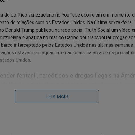
na do político venezuelano no YouTube ocorre em um momento d
nto de relações com os Estados Unidos. Na última sexta-feira, 
no Donald Trump publicou na rede social Truth Social um vídeo 
ezuelana é abatida no mar do Caribe por transportar drogas ao
ro barco interceptado pelos Estados Unidos nas últimas semanas
cações estavam em águas internacionais, na área de responsabil
stados Unidos.
ender fentanil, narcóticos e drogas ilegais na Amér
violência e terrorismo contra os americanos”, esc
LEIA MAIS
ico, Caetano e Gil: do amor da “anistia” ao ódio do “sem ani