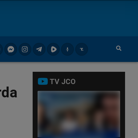
TV JCO
rda