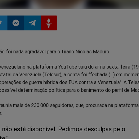
ilhar
mpartilhar
Compartilhar
Compartilhar
Compartilhar
ão foi nada agradável para o tirano Nicolas Maduro.
o
no
no
no
venezuelano na plataforma YouTube saiu do ar na sexta-feira (19
pp
itter
Messenger
Telegram
Gettr
tatal da Venezuela (Telesur), a conta foi “fechada (…) em mome
operações de guerra híbrida dos EUA contra a Venezuela”. A Teles
ossível determinação política para o banimento do perfil de Ma
eunia mais de 230.000 seguidores, que, procurada na plataforma,
:
a não está disponível. Pedimos desculpas pelo
te”.