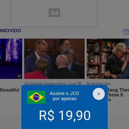
m apenas uma foto, Nikolas "quebra" a esquerda
Assine o JCO
×
por apenas
R$ 19,90
s as imagens da manifestação "para calar o PT" (veja o víde