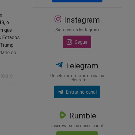
e
Instagram
19, o
em que
Siga-nos no Instagram
s Estados
Seguir
. Trump
idade do
Telegram
ica e
Receba as notícias do dia no
Telegram
reveu o
Entrar no canal
Rumble
Inscreva-se no nosso canal
stia”