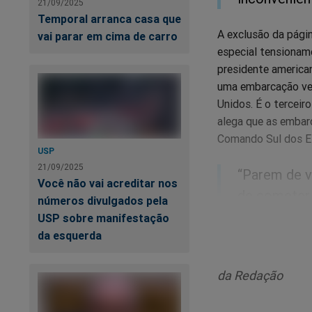
21/09/2025
Temporal arranca casa que
A exclusão da pági
vai parar em cima de carro
especial tensioname
presidente america
uma embarcação ven
Unidos. É o tercei
alega que as embar
Comando Sul dos E
USP
21/09/2025
“Parem de v
Você não vai acreditar nos
de cometer 
números divulgados pela
republicano.
USP sobre manifestação
da esquerda
da Redação
Ch