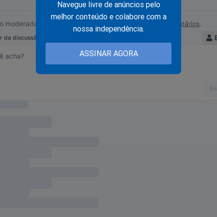
Navegue livre de anúncios pelo
melhor conteúdo e colabore com a
nossa independência.
ASSINAR AGORA
a de ser lançado
“A Máquina Contra o Homem: Como o siste
m presidente — e despertou uma nação”
mostra os segredos p
aro, conteúdos inéditos sobre 2022 e traz à tona a esperança p
istema" treme! Para ter esse documento histórico na palma da s
o:
udoconservador.com.br/products/a-maquina-contra-o-homem-c
r...