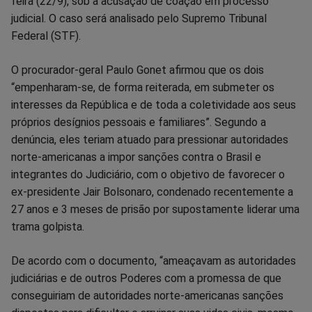
feira (22/9), sob a acusação de coação em processo
Facebook
Whatsapp
Twitter
Messenger
Telegram
Gettr
judicial. O caso será analisado pelo Supremo Tribunal
Federal (STF).
O procurador-geral Paulo Gonet afirmou que os dois
“empenharam-se, de forma reiterada, em submeter os
interesses da República e de toda a coletividade aos seus
próprios desígnios pessoais e familiares”. Segundo a
denúncia, eles teriam atuado para pressionar autoridades
norte-americanas a impor sanções contra o Brasil e
integrantes do Judiciário, com o objetivo de favorecer o
ex-presidente Jair Bolsonaro, condenado recentemente a
27 anos e 3 meses de prisão por supostamente liderar uma
trama golpista.
De acordo com o documento, “ameaçavam as autoridades
judiciárias e de outros Poderes com a promessa de que
conseguiriam de autoridades norte-americanas sanções