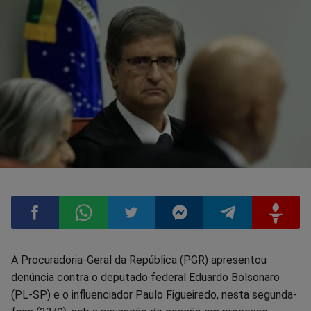
Compartilhar
Compartilhar
Compartilhar
Compartilhar
Compartilhar
Compart
A Procuradoria-Geral da República (PGR) apresentou
denúncia contra o deputado federal Eduardo Bolsonaro
no
no
no
no
no
no
(PL-SP) e o influenciador Paulo Figueiredo, nesta segunda-