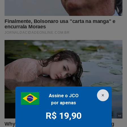
×
Assine o JCO
por apenas
R$ 19,90