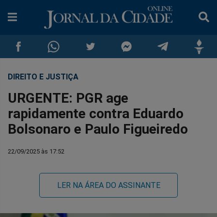
DIREITO E JUSTIÇA
Compartilhar
Compartilhar
Compartilhar
Compartilhar
Compartilhar
Compar
URGENTE: PGR age
no
no
no
no
no
no
rapidamente contra Eduardo
Bolsonaro e Paulo Figueiredo
Facebook
Whatsapp
Twitter
Messenger
Telegram
Gettr
22/09/2025 às 17:52
LER NA ÁREA DO ASSINANTE