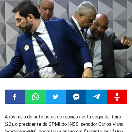
Compartilhar
Compartilhar
Compartilhar
Compartilhar
Compartilhar
Compart
Após mais de sete horas de reunião nesta segunda-feira
(22), o presidente da CPMI do INSS, senador Carlos Viana
no
no
no
no
no
no
(Podemos-MG), decretou a prisão em flagrante, por falso