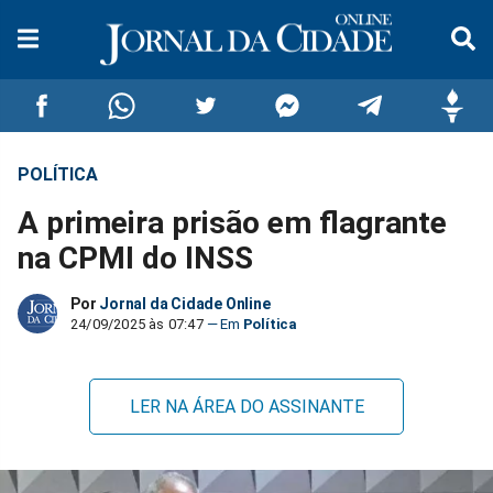
POLÍTICA
Compartilhar
Compartilhar
Compartilhar
Compartilhar
Compartilhar
Compar
A primeira prisão em flagrante
no
no
no
no
no
no
na CPMI do INSS
Facebook
Whatsapp
Twitter
Messenger
Telegram
Gettr
Por
Jornal da Cidade Online
24/09/2025 às 07:47
Política
LER NA ÁREA DO ASSINANTE