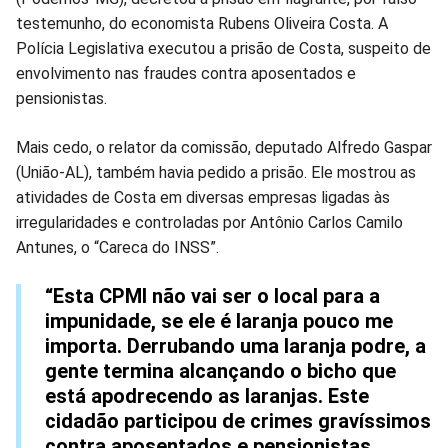
testemunho, do economista Rubens Oliveira Costa. A
Facebook
Whatsapp
Twitter
Messenger
Telegram
Gettr
Polícia Legislativa executou a prisão de Costa, suspeito de
envolvimento nas fraudes contra aposentados e
pensionistas.
Mais cedo, o relator da comissão, deputado Alfredo Gaspar
(União-AL), também havia pedido a prisão. Ele mostrou as
atividades de Costa em diversas empresas ligadas às
irregularidades e controladas por Antônio Carlos Camilo
Antunes, o “Careca do INSS”.
“Esta CPMI não vai ser o local para a
impunidade, se ele é laranja pouco me
importa. Derrubando uma laranja podre, a
gente termina alcançando o bicho que
está apodrecendo as laranjas. Este
cidadão participou de crimes gravíssimos
contra aposentados e pensionistas,