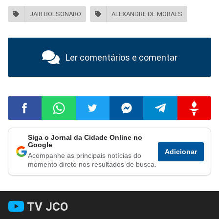
JAIR BOLSONARO
ALEXANDRE DE MORAES
Ler comentários e comentar
Siga o Jornal da Cidade Online no
Compartilhar
Compartilhar
Compartilhar
Compartilhar
Compartilhar
Compart
Google
Adicionar
Acompanhe as principais notícias do
no
no
no
no
no
no
momento direto nos resultados de busca.
Facebook
Whatsapp
Twitter
Messenger
Telegram
Gettr
TV JCO