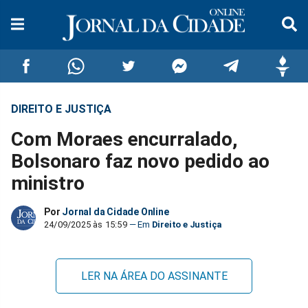
DIREITO E JUSTIÇA
Compartilhar
Compartilhar
Compartilhar
Compartilhar
Compartilhar
Compar
Com Moraes encurralado,
no
no
no
no
no
no
Bolsonaro faz novo pedido ao
ministro
Facebook
Whatsapp
Twitter
Messenger
Telegram
Gettr
Por
Jornal da Cidade Online
24/09/2025 às 15:59
Direito e Justiça
LER NA ÁREA DO ASSINANTE