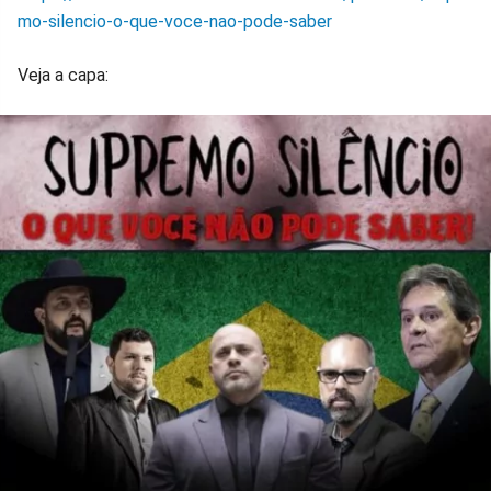
mo-silencio-o-que-voce-nao-pode-saber
Veja a capa: