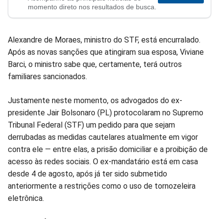
no
no
no
no
no
no
momento direto nos resultados de busca.
Facebook
Whatsapp
Twitter
Messenger
Telegram
Gettr
Alexandre de Moraes, ministro do STF, está encurralado.
Após as novas sanções que atingiram sua esposa, Viviane
Barci, o ministro sabe que, certamente, terá outros
familiares sancionados.
Justamente neste momento, os advogados do ex-
presidente Jair Bolsonaro (PL) protocolaram no Supremo
Tribunal Federal (STF) um pedido para que sejam
derrubadas as medidas cautelares atualmente em vigor
contra ele — entre elas, a prisão domiciliar e a proibição de
acesso às redes sociais. O ex-mandatário está em casa
desde 4 de agosto, após já ter sido submetido
anteriormente a restrições como o uso de tornozeleira
eletrônica.