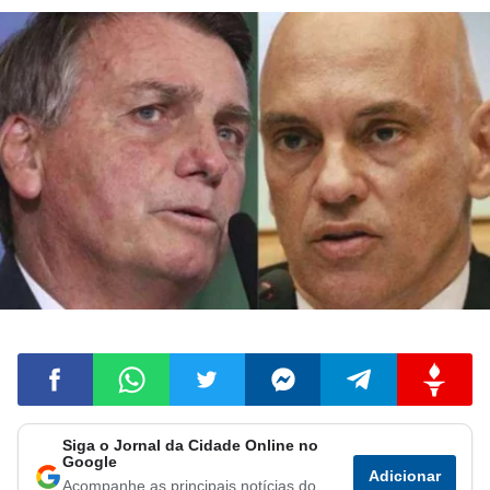
Siga o Jornal da Cidade Online no
Compartilhar
Compartilhar
Compartilhar
Compartilhar
Compartilhar
Compart
Google
Adicionar
Acompanhe as principais notícias do