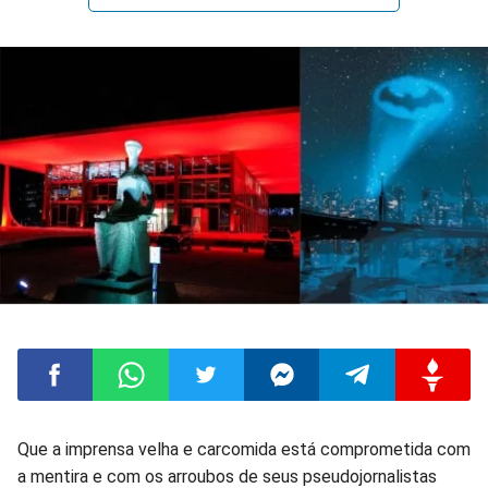
Compartilhar
Compartilhar
Compartilhar
Compartilhar
Compartilhar
Compart
Que a imprensa velha e carcomida está comprometida com
a mentira e com os arroubos de seus pseudojornalistas