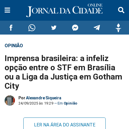
OPINIÃO
Compartilhar
Compartilhar
Compartilhar
Compartilhar
Compartilhar
Compar
Imprensa brasileira: a infeliz
no
no
no
no
no
no
opção entre o STF em Brasília
ou a Liga da Justiça em Gotham
Facebook
Whatsapp
Twitter
Messenger
Telegram
Gettr
City
Por
Alexandre Siqueira
24/09/2025 às 19:29
Opinião
LER NA ÁREA DO ASSINANTE