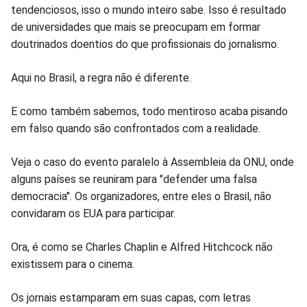
no
no
no
no
no
no
tendenciosos, isso o mundo inteiro sabe. Isso é resultado
de universidades que mais se preocupam em formar
Facebook
Whatsapp
Twitter
Messenger
Telegram
Gettr
doutrinados doentios do que profissionais do jornalismo.
Aqui no Brasil, a regra não é diferente.
E como também sabemos, todo mentiroso acaba pisando
em falso quando são confrontados com a realidade.
Veja o caso do evento paralelo à Assembleia da ONU, onde
alguns países se reuniram para "defender uma falsa
democracia". Os organizadores, entre eles o Brasil, não
convidaram os EUA para participar.
Ora, é como se Charles Chaplin e Alfred Hitchcock não
existissem para o cinema.
Os jornais estamparam em suas capas, com letras