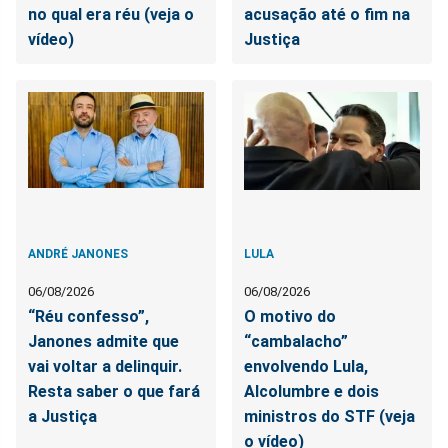
no qual era réu (veja o
acusação até o fim na
vídeo)
Justiça
ANDRÉ JANONES
LULA
06/08/2026
06/08/2026
“Réu confesso”,
O motivo do
Janones admite que
“cambalacho”
vai voltar a delinquir.
envolvendo Lula,
Resta saber o que fará
Alcolumbre e dois
a Justiça
ministros do STF (veja
o vídeo)