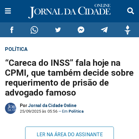
POLÍTICA
Compartilhar
Compartilhar
Compartilhar
Compartilhar
Compartilhar
Compar
“Careca do INSS” fala hoje na
no
no
no
no
no
no
CPMI, que também decide sobre
requerimento de prisão de
Facebook
Whatsapp
Twitter
Messenger
Telegram
Gettr
advogado famoso
Por
Jornal da Cidade Online
25/09/2025 às 05:56
Política
LER NA ÁREA DO ASSINANTE