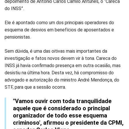
depoimento de Antônio Carlos Camilo Antunes, o “Careca
no
no
no
no
no
no
do INSS”.
Facebook
Whatsapp
Twitter
Messenger
Telegram
Gettr
Ele é apontado como um dos principais operadores do
esquema de desvios em benefícios de aposentados e
pensionistas.
Sem dúvida, é uma das oitivas mais importantes da
investigação e fatos novos devem vir à tona. Careca do
INSS já havia confirmado presença em outra ocasião, mas
desistiu na última hora. Desta vez, há compromisso do
advogado e autorização do ministro André Mendonça, do
STF, para que a sessão ocorra.
"Vamos ouvir com toda tranquilidade
aquele que é considerado o principal
organizador de todo esse esquema
criminoso', afirmou o presidente da CPMI,