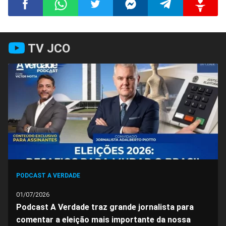
Compartilhar
Compartilhar
Compartilhar
Compartilhar
Compartilhar
Compart
TV JCO
no
no
no
no
no
no
Facebook
Whatsapp
Twitter
Messenger
Telegram
Gettr
PODCAST A VERDADE
01/07/2026
Podcast A Verdade traz grande jornalista para
comentar a eleição mais importante da nossa