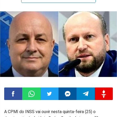
Compartilhar
Compartilhar
Compartilhar
Compartilhar
Compartilhar
Compart
A CPMI do INSS vai ouvir nesta quinta-feira (25) o