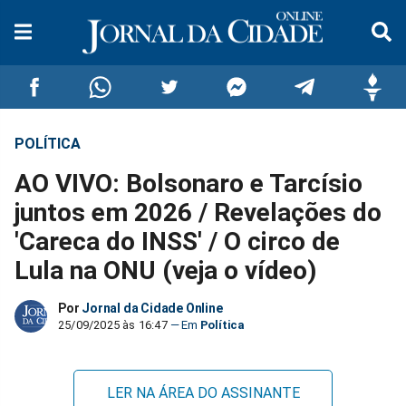
POLÍTICA
Compartilhar
Compartilhar
Compartilhar
Compartilhar
Compartilhar
Compar
AO VIVO: Bolsonaro e Tarcísio
no
no
no
no
no
no
juntos em 2026 / Revelações do
'Careca do INSS' / O circo de
Facebook
Whatsapp
Twitter
Messenger
Telegram
Gettr
Lula na ONU (veja o vídeo)
Por
Jornal da Cidade Online
25/09/2025 às 16:47
Política
LER NA ÁREA DO ASSINANTE