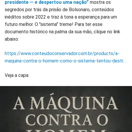
presidente — e despertou uma nação”
mostra os
segredos por trás da prisão de Bolsonaro, conteúdos
inéditos sobre 2022 e traz à tona a esperança para um
futuro melhor. O "sistema" treme! Para ter esse
documento histórico na palma da sua mão, clique no link
abaixo:
https://www.conteudoconservador.com.br/products/a-
maquina-contra-o-homem-como-o-sistema-tentou-destr...
Veja a capa: