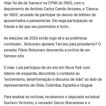
Compartilhar
Compartilhar
Compartilhar
Compartilhar
Compartilhar
Compart
Hoje foi dia de ‘barraco’ na CPMI do INSS, com o
depoimento de Antônio Carlos Camilo Antunes, o ‘Careca
no
no
no
no
no
no
do INSS’, acusado de participar do desvio de bilhões de
aposentados e pensionistas. Ele nega participação na
Facebook
Whatsapp
Twitter
Messenger
Telegram
Gettr
fraude e diz que seu patrimônio é lícito...
As eleições de 2026 estão logo ali e as polêmicas
continuam... Bolsonaro apoiaria Tarcísio para presidente? O
senador Flávio Bolsonaro desmentiu a notícia de um
famoso site.
E mais: Lula participou de um ato em Nova York com
líderes de esquerda, discutindo o combate ao
“extremismo, desinformação e discurso de ódio” ao lado de
representantes de Chile, Colômbia, Espanha e Uruguai.
Para analisar as notícias, recebemos o deputado estadual
Gustavo Victorino, o vereador Darcio Bracarense e o