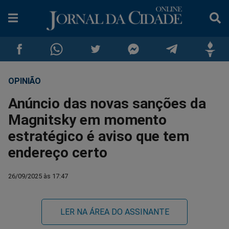
OPINIÃO
Compartilhar
Compartilhar
Compartilhar
Compartilhar
Compartilhar
Compar
Anúncio das novas sanções da
no
no
no
no
no
no
Magnitsky em momento
estratégico é aviso que tem
Facebook
Whatsapp
Twitter
Messenger
Telegram
Gettr
endereço certo
26/09/2025 às 17:47
LER NA ÁREA DO ASSINANTE