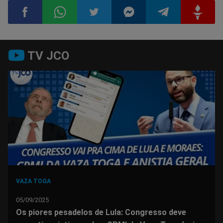
Compartilhar
Compartilhar
Compartilhar
Compartilhar
Compartilhar
Compart
TV JCO
no
no
no
no
no
no
Facebook
Whatsapp
Twitter
Messenger
Telegram
Gettr
VAZA TOGA
05/09/2025
Os piores pesadelos de Lula: Congresso deve