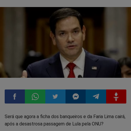
Compartilhar
Compartilhar
Compartilhar
Compartilhar
Compartilhar
Compart
Será que agora a ficha dos banqueiros e da Faria Lima cairá,
após a desastrosa passagem de Lula pela ONU?
no
no
no
no
no
no