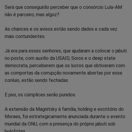
Será que conseguirão perceber que o consórcio Lula-AM
Facebook
Whatsapp
Twitter
Messenger
Telegram
Gettr
não é parceiro, mas algoz?
As chances e os avisos estão sendo dados e cada vez
mais contundentes.
Já era para esses senhores, que ajudaram a colocar o jabuti
no poste, com auxílio da USAID, Soros e o deep state
democrata, perceberem que os lucros que obtiveram com
as comportas da corrupção novamente abertas por esse
conluio, estão sendo fechadas.
E pior, os cúmplices serão punidos.
A extensão da Magnitsky à família, holding e escritório do
Moraes, foi estrategicamente anunciada durante o evento
mundial da ONU, com a presença do próprio jabuti sob
holofotes.