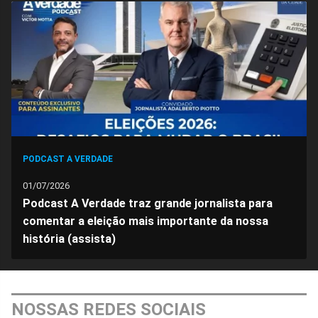
no
no
no
no
no
no
Facebook
Whatsapp
Twitter
Messenger
Telegram
Gettr
PODCAST A VERDADE
01/07/2026
Podcast A Verdade traz grande jornalista para
comentar a eleição mais importante da nossa
história (assista)
NOSSAS REDES SOCIAIS