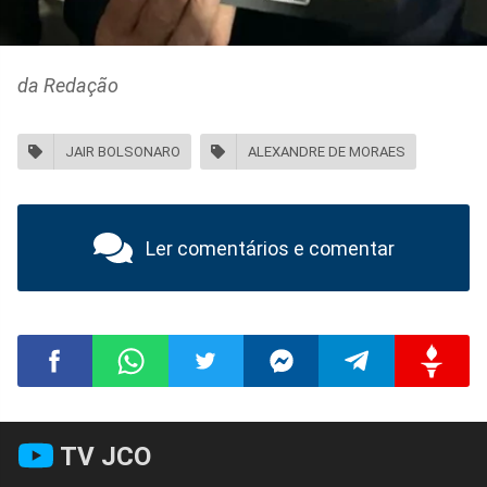
da Redação
JAIR BOLSONARO
ALEXANDRE DE MORAES
Ler comentários e comentar
Compartilhar
Compartilhar
Compartilhar
Compartilhar
Compartilhar
Compart
TV JCO