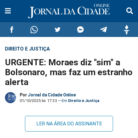
DIREITO E JUSTIÇA
Compartilhar
Compartilhar
Compartilhar
Compartilhar
Compartilhar
Compar
URGENTE: Moraes diz "sim" a
no
no
no
no
no
no
Bolsonaro, mas faz um estranho
alerta
Facebook
Whatsapp
Twitter
Messenger
Telegram
Gettr
Por
Jornal da Cidade Online
01/10/2025 às 17:33
Direito e Justiça
LER NA ÁREA DO ASSINANTE