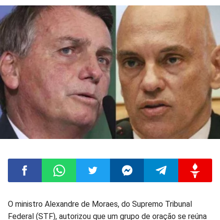
Compartilhar
Compartilhar
Compartilhar
Compartilhar
Compartilhar
Compart
O ministro Alexandre de Moraes, do Supremo Tribunal
Federal (STF), autorizou que um grupo de oração se reúna