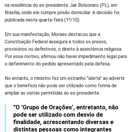
no
no
no
no
no
no
na residência do ex-presidente Jair Bolsonaro (PL), em
Brasília, onde ele cumpre prisão domiciliar. A decisão foi
Facebook
Whatsapp
Twitter
Messenger
Telegram
Gettr
publicada nesta quarta-feira (1º/10).
Em sua manifestação, Moraes destacou que a
Constituição Federal assegura a todos os presos,
provisórios ou definitivos, o direito à assistência religiosa.
Por esse motivo, afirmou não haver impedimento legal para
o deferimento do pedido apresentado pela defesa.
No entanto, o ministro fez um estranho "alerta" ao advertir
que o benefício não pode ser utilizado como forma de
ampliar as visitas permitidas ao ex-presidente.
“O ‘Grupo de Orações’, entretanto, não
pode ser utilizado com desvio de
finalidade, acrescentando diversas e
distintas pessoas como integrantes