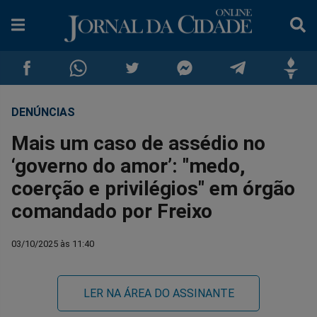
DENÚNCIAS
Compartilhar
Compartilhar
Compartilhar
Compartilhar
Compartilhar
Compar
Mais um caso de assédio no
no
no
no
no
no
no
‘governo do amor’: "medo,
coerção e privilégios" em órgão
Facebook
Whatsapp
Twitter
Messenger
Telegram
Gettr
comandado por Freixo
03/10/2025 às 11:40
LER NA ÁREA DO ASSINANTE