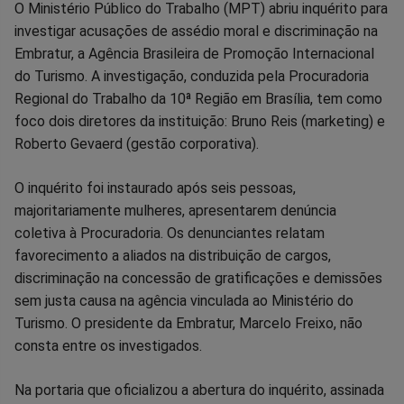
Compartilhar
Compartilhar
Compartilhar
Compartilhar
Compartilhar
Compart
O Ministério Público do Trabalho (MPT) abriu inquérito para
investigar acusações de assédio moral e discriminação na
no
no
no
no
no
no
Embratur, a Agência Brasileira de Promoção Internacional
do Turismo. A investigação, conduzida pela Procuradoria
Facebook
Whatsapp
Twitter
Messenger
Telegram
Gettr
Regional do Trabalho da 10ª Região em Brasília, tem como
foco dois diretores da instituição: Bruno Reis (marketing) e
Roberto Gevaerd (gestão corporativa).
O inquérito foi instaurado após seis pessoas,
majoritariamente mulheres, apresentarem denúncia
coletiva à Procuradoria. Os denunciantes relatam
favorecimento a aliados na distribuição de cargos,
discriminação na concessão de gratificações e demissões
sem justa causa na agência vinculada ao Ministério do
Turismo. O presidente da Embratur, Marcelo Freixo, não
consta entre os investigados.
Na portaria que oficializou a abertura do inquérito, assinada