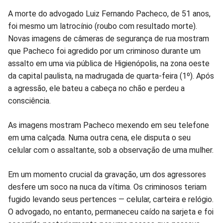
Compartilhar
Compartilhar
Compartilhar
Compartilhar
Compartilhar
Compart
A morte do advogado Luiz Fernando Pacheco, de 51 anos,
foi mesmo um latrocínio (roubo com resultado morte).
no
no
no
no
no
no
Novas imagens de câmeras de segurança de rua mostram
que Pacheco foi agredido por um criminoso durante um
Facebook
Whatsapp
Twitter
Messenger
Telegram
Gettr
assalto em uma via pública de Higienópolis, na zona oeste
da capital paulista, na madrugada de quarta-feira (1º). Após
a agressão, ele bateu a cabeça no chão e perdeu a
consciência.
As imagens mostram Pacheco mexendo em seu telefone
em uma calçada. Numa outra cena, ele disputa o seu
celular com o assaltante, sob a observação de uma mulher.
Em um momento crucial da gravação, um dos agressores
desfere um soco na nuca da vítima. Os criminosos teriam
fugido levando seus pertences — celular, carteira e relógio.
O advogado, no entanto, permaneceu caído na sarjeta e foi