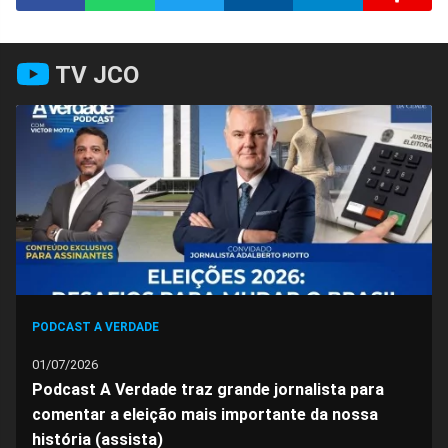
Compartilhar
Compartilhar
Compartilhar
Compartilhar
Compartilhar
Compart
TV JCO
no
no
no
no
no
no
Facebook
Whatsapp
Twitter
Messenger
Telegram
Gettr
PODCAST A VERDADE
01/07/2026
Podcast A Verdade traz grande jornalista para
comentar a eleição mais importante da nossa
história (assista)