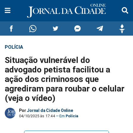
POLÍCIA
Compartilhar
Compartilhar
Compartilhar
Compartilhar
Compartilhar
Compar
Situação vulnerável do
no
no
no
no
no
no
advogado petista facilitou a
ação dos criminosos que
Facebook
Whatsapp
Twitter
Messenger
Telegram
Gettr
agrediram para roubar o celular
(veja o vídeo)
Por
Jornal da Cidade Online
04/10/2025 às 17:44
Polícia