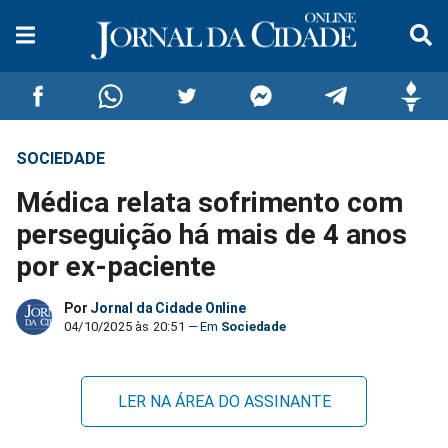
SOCIEDADE
Compartilhar
Compartilhar
Compartilhar
Compartilhar
Compartilhar
Compar
Médica relata sofrimento com
no
no
no
no
no
no
perseguição há mais de 4 anos
por ex-paciente
Facebook
Whatsapp
Twitter
Messenger
Telegram
Gettr
Por
Jornal da Cidade Online
04/10/2025 às 20:51
Sociedade
LER NA ÁREA DO ASSINANTE