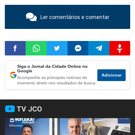
Ler comentários e comentar
Siga o Jornal da Cidade Online no
Compartilhar
Compartilhar
Compartilhar
Compartilhar
Compartilhar
Compart
Google
Adicionar
Acompanhe as principais notícias do
no
no
no
no
no
no
momento direto nos resultados de busca.
Facebook
Whatsapp
Twitter
Messenger
Telegram
Gettr
TV JCO