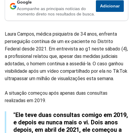
Compartilhar
Compartilhar
Compartilhar
Compartilhar
Compartilhar
Compart
Google
Adicionar
Acompanhe as principais notícias do
no
no
no
no
no
no
momento direto nos resultados de busca.
Facebook
Whatsapp
Twitter
Messenger
Telegram
Gettr
Laura Campos, médica psiquiatra de 34 anos, enfrenta
perseguição contínua de um ex-paciente no Distrito
Federal desde 2021. Em entrevista ao g1 neste sábado (4),
a profissional relatou que, apesar das medidas judiciais
adotadas, o homem continua a assediá-la. O caso ganhou
visibilidade após um vídeo compartilhado por ela no TikTok
ultrapassar um milhão de visualizações esta semana.
A situação começou após apenas duas consultas
realizadas em 2019.
"Ele teve duas consultas comigo em 2019,
e depois eu nunca mais o vi. Dois anos
depois, em abril de 2021, ele começou a