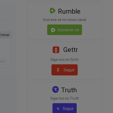
Rumble
Inscreva-se no nosso canal
Inscrever-se
de por
Gettr
vo para
A
Siga-nos no Gettr
e
Seguir
omo-o-
Truth
Siga-nos no Truth
Seguir