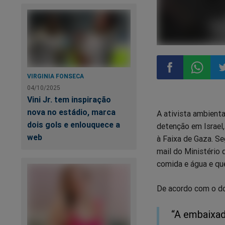
VIRGINIA FONSECA
04/10/2025
Compartilhar
Compart
Co
Vini Jr. tem inspiração
nova no estádio, marca
A ativista ambient
no
no
n
dois gols e enlouquece a
detenção em Israel,
web
à Faixa de Gaza. S
Facebook
Whatsa
Tw
mail do Ministério
comida e água e que
De acordo com o do
“A embaixad