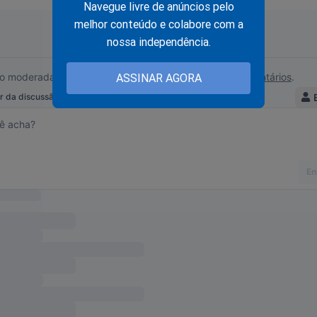
Navegue livre de anúncios pelo
melhor conteúdo e colabore com a
nossa independência.
ASSINAR AGORA
 dica importante para você, leitor do JCO. Quer saber a verda
olsonaro, conteúdos inéditos sobre 2022, encontrar o único moti
em um futuro melhor e apoiar a nossa batalha? Conheça o livro
“
 Homem: Como o sistema tentou destruir um presidente — 
ção”
.
Clique no link abaixo:
udoconservador.com.br/products/a-maquina-contra-o-homem-c
r...
ê nessa batalha!