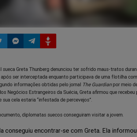
ilhar
mpartilhar
Compartilhar
Compartilhar
Compartilhar
al sueca Greta Thunberg denunciou ter sofrido maus-tratos duran
o
no
no
no
 após ser interceptada enquanto participava de uma flotilha co
egundo informações obtidas pelo jornal
The Guardian
por meio d
pp
itter
Messenger
Telegram
Gettr
 dos Negócios Estrangeiros da Suécia, Greta afirmou que recebeu
 sua cela estaria “infestada de percevejos”.
cumento, diplomatas suecos conseguiram visitar a jovem.
a conseguiu encontrar-se com Greta. Ela informou