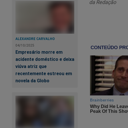
da Redação
no Brasil, com bas
afirmou que a ação 
“Todos estã
Patriarcado
ALEXANDRE CARVALHO
ajuda que e
04/10/2025
fosse, poder
Empresário morre em
passou de u
acidente doméstico e deixa
viúva atriz que
recentemente estreou em
novela da Globo
A 
jo