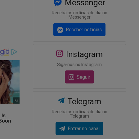
Messenger
MDA),
Receba as notícias do dia no
Messenger
écia e o
Receber notícias
ualquer
r que
Instagram
sso não
Siga-nos no Instagram
Seguir
s
Telegram
Receba as notícias do dia no
Telegram
Entrar no canal