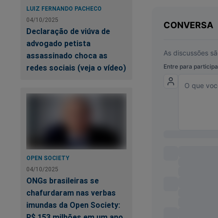
LUIZ FERNANDO PACHECO
04/10/2025
Declaração de viúva de
advogado petista
assassinado choca as
redes sociais (veja o vídeo)
ATENÇÃO! Temos uma
trás da prisão de B
seguir acreditando 
Máquina Contra o
despertou uma na
https://www.conte
OPEN SOCIETY
sistema-tentou-dest
04/10/2025
ONGs brasileiras se
Contamos com voc
chafurdaram nas verbas
imundas da Open Society:
R$ 153 milhões em um ano