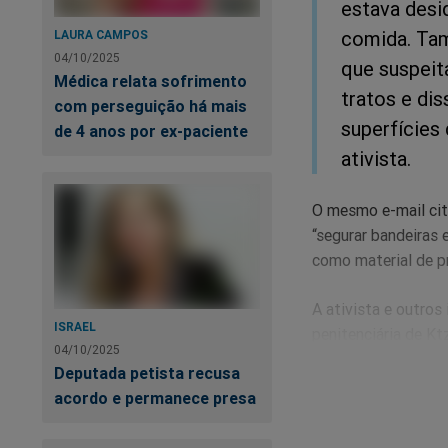
estava desi
comida. Tam
LAURA CAMPOS
04/10/2025
que suspeit
Médica relata sofrimento
tratos e di
com perseguição há mais
superfícies
de 4 anos por ex-paciente
ativista.
O mesmo e-mail cita
“segurar bandeiras
como material de p
A ativista e outro
ISRAEL
penitenciária de Kt
04/10/2025
enquanto aguardam 
Deputada petista recusa
acordo e permanece presa
Israel interceptou
transportavam ajuda