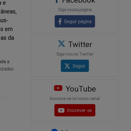
a e
Siga nossa página
âneas,
aus-
Seguir página
os em
mas da
Twitter
Siga-nos no Twitter
ada a
Seguir
lizadas
YouTube
Egito,
Inscreva-se no nosso canal
Inscrever-se
de Israel