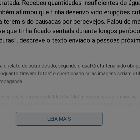
dratada. Recebeu quantidades insuficientes de águ
bém afirmou que tinha desenvolvido erupções cut
a terem sido causadas por percevejos. Falou de m
sse que tinha ficado sentada durante longos períod
 duras”, descreve o texto enviado a pessoas próxi
 o relato de outro detido, segundo o qual Greta teria sido obrig
 enquanto tiravam fotos” e questionado se as imagens seriam uti
ropaganda.
s integrantes da chamada Flotilha Global Sumud estão presos na
zi’ot, localizada no deserto de Negev, próximo à fronteira com o 
deportação para a Europa.
LEIA MAIS
 os barcos do grupo sob a alegação de que as embarcações não
 humanitária. Em nota divulgada neste sábado (4), a Embaixada 