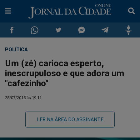
POLÍTICA
Compartilhar
Compartilhar
Compartilhar
Compartilhar
Compartilhar
Compar
Um (zé) carioca esperto,
no
no
no
no
no
no
inescrupuloso e que adora um
"cafezinho"
Facebook
Whatsapp
Twitter
Messenger
Telegram
Gettr
28/07/2015 às 19:11
LER NA ÁREA DO ASSINANTE