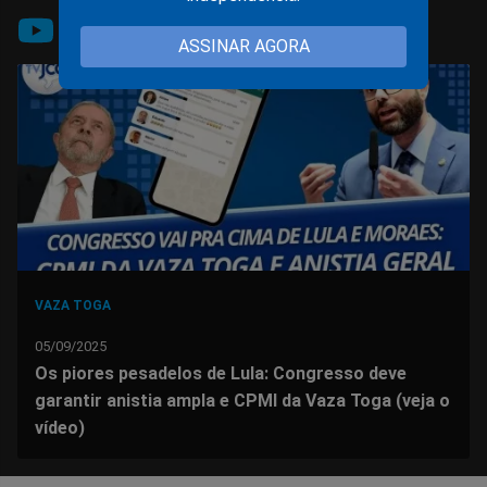
Compartilhar
Compartilhar
Compartilhar
Compartilhar
Compartilhar
Compart
TV JCO
ASSINAR AGORA
no
no
no
no
no
no
Facebook
Whatsapp
Twitter
Messenger
Telegram
Gettr
VAZA TOGA
05/09/2025
Os piores pesadelos de Lula: Congresso deve
garantir anistia ampla e CPMI da Vaza Toga (veja o
vídeo)