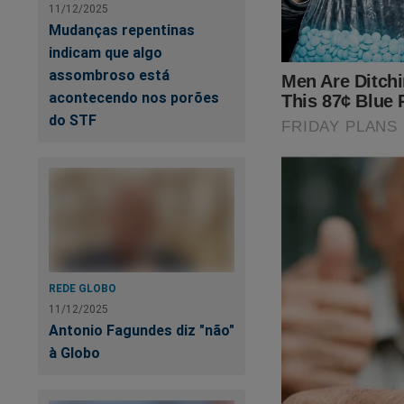
patamares q
11/12/2025
Mudanças repentinas
indicam que algo
assombroso está
acontecendo nos porões
Li
do STF
de
REDE GLOBO
11/12/2025
Antonio Fagundes diz "não"
à Globo
Não há outro camin