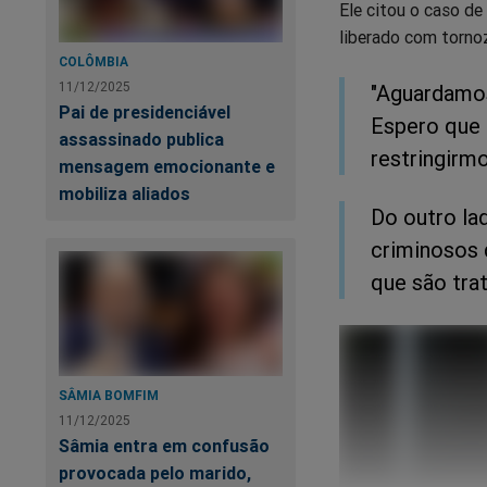
Ele citou o caso d
liberado com tornoz
COLÔMBIA
11/12/2025
"Aguardamos
Pai de presidenciável
Espero que 
assassinado publica
restringirm
mensagem emocionante e
mobiliza aliados
Do outro la
criminosos 
que são tra
SÂMIA BOMFIM
11/12/2025
Sâmia entra em confusão
provocada pelo marido,