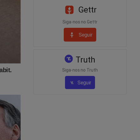
Gettr
Siga-nos no Gettr
e
Seguir
três
Truth
.
Siga-nos no Truth
prisão.
Seguir
ram,
tamento
uçar
nas a