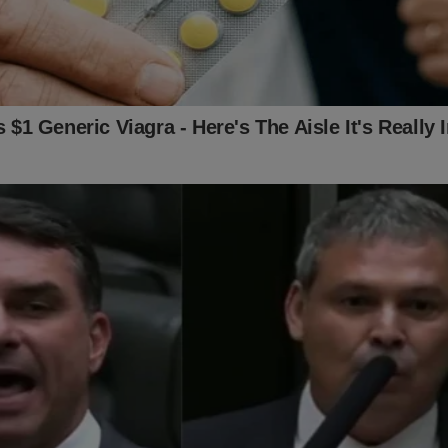
rém, todos os detalhes, relatos e revelações sobre esse fatídico
o no livro
"08 DE JANEIRO - SEGREDOS E BASTIDORES".
A ob
segredos que não foram revelados ao público. Por apenas
19,90!
no link abaixo:
doconservador.com.br/products/08-de-janeiro-segredos-e-bast
timento!
nado