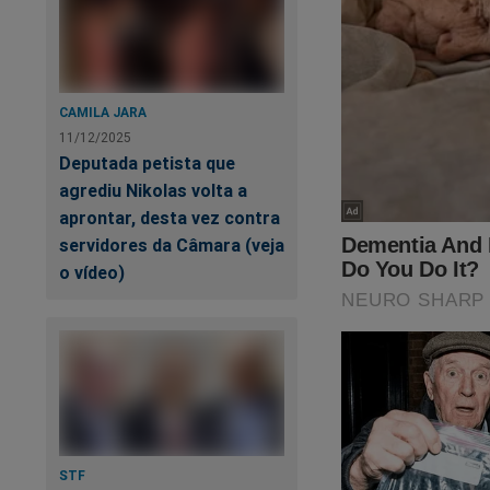
8 de janeir
Moro comparou o ce
CAMILA JARA
defendeu a anistia
11/12/2025
Deputada petista que
"Prisões pr
agrediu Nikolas volta a
anos, e pen
aprontar, desta vez contra
servidores da Câmara (veja
o vídeo)
E posso fala
São pessoas
que não dev
assim tão r
É hora de o
sobre, se nã
STF