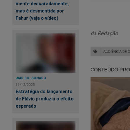
mente descaradamente,
mas é desmentida por
Fahur (veja o vídeo)
da Redação
AUDIÊNCIA DE 
JAIR BOLSONARO
11/12/2025
Estratégia do lançamento
Moro citou dados d
de Flávio produziu o efeito
afirmou que cerca 
esperado
apresentação ao jui
Para ele, os númer
país, resultando na 