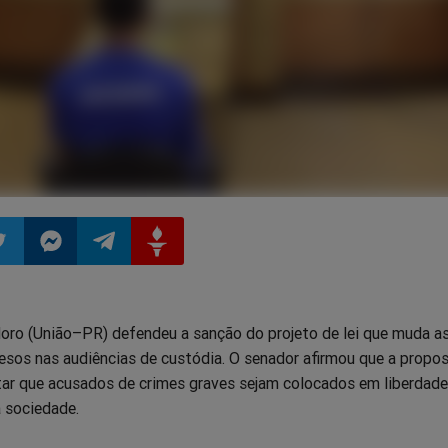
ilhar
mpartilhar
Compartilhar
Compartilhar
Compartilhar
oro (União–PR) defendeu a sanção do projeto de lei que muda as
o
no
no
no
resos nas audiências de custódia. O senador afirmou que a propos
itar que acusados de crimes graves sejam colocados em liberdade
pp
itter
Messenger
Telegram
Gettr
à sociedade.