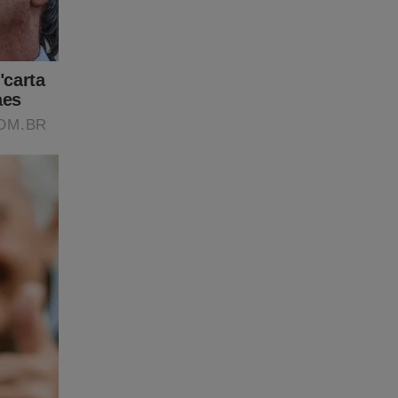
o final
s do 8 de