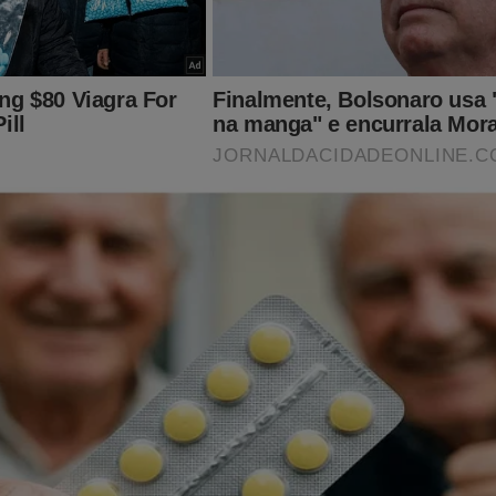
ue sejam minimamente razoáveis", declarou.
vro que previu a prisão de Bolsonaro, também prevê desfech
ssa história
ho... Somente a anistia importa! Poucos sabem a verdade por trá