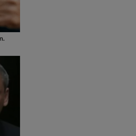
ra
Você não
idores