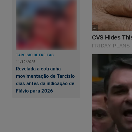
janeiro de 2023. Po
acontecimento estã
mostra detalhes e 
pode perder! Clique 
https://www.conteu
Vale a pena o inves
TARCÍSIO DE FREITAS
11/12/2025
Revelada a estranha
Fonte: Agência Se
movimentação de Tarcísio
dias antes da indicação de
Flávio para 2026