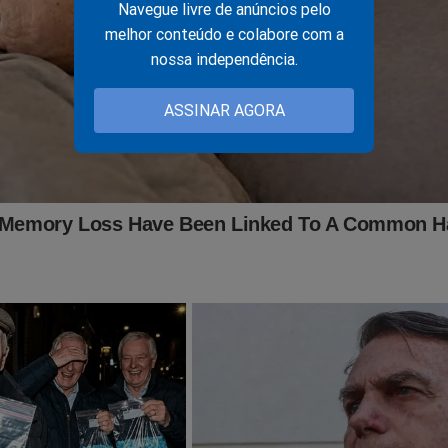
Navegue livre de anúncios pelo
melhor conteúdo e colabore com a
o
nossa independência.
nário ao rigor empregado aos presos pelos atos de 8 de janeiro 
ASSINAR AGORA
 aos condenados por uma suposta tentativa de golpe de estado.
eventivas de mais de dois anos, se aproximando de 
as beirando os 20 anos para pessoas muito simples
r com autoridade, porque visitei algumas delas na 
 absolutamente simples, que têm ciência que erra
eriam ter agido daquela forma, mas jamais um tra
igoroso.
 Congresso se debruçar sobre essa anistia, se debr
o for possível a anistia, um ajustamento dessas pe