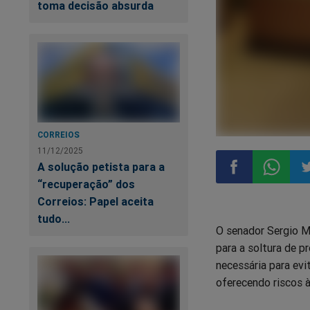
toma decisão absurda
CORREIOS
11/12/2025
A solução petista para a
“recuperação” dos
Compartilhar
Compart
Co
Correios: Papel aceita
tudo...
O senador Sergio M
no
no
n
para a soltura de p
necessária para ev
Facebook
Whatsa
Tw
oferecendo riscos 