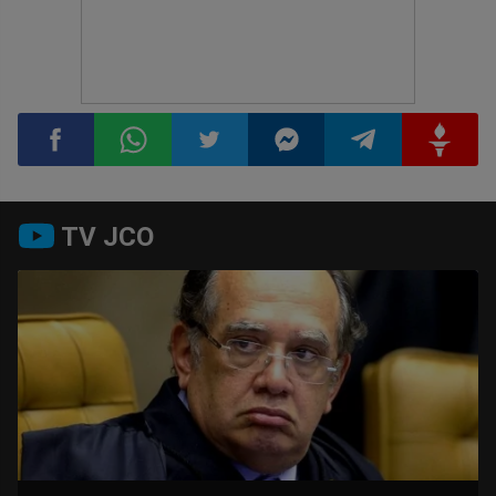
Compartilhar
Compartilhar
Compartilhar
Compartilhar
Compartilhar
Compart
TV JCO
no
no
no
no
no
no
Facebook
Whatsapp
Twitter
Messenger
Telegram
Gettr