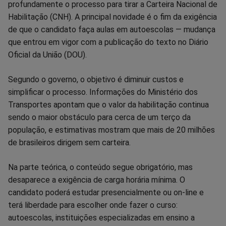
no
no
no
no
no
no
profundamente o processo para tirar a Carteira Nacional de
Habilitação (CNH). A principal novidade é o fim da exigência
Facebook
Whatsapp
Twitter
Messenger
Telegram
Gettr
de que o candidato faça aulas em autoescolas — mudança
que entrou em vigor com a publicação do texto no Diário
Oficial da União (DOU).
Segundo o governo, o objetivo é diminuir custos e
simplificar o processo. Informações do Ministério dos
Transportes apontam que o valor da habilitação continua
sendo o maior obstáculo para cerca de um terço da
população, e estimativas mostram que mais de 20 milhões
de brasileiros dirigem sem carteira.
Na parte teórica, o conteúdo segue obrigatório, mas
desaparece a exigência de carga horária mínima. O
candidato poderá estudar presencialmente ou on-line e
terá liberdade para escolher onde fazer o curso:
autoescolas, instituições especializadas em ensino a