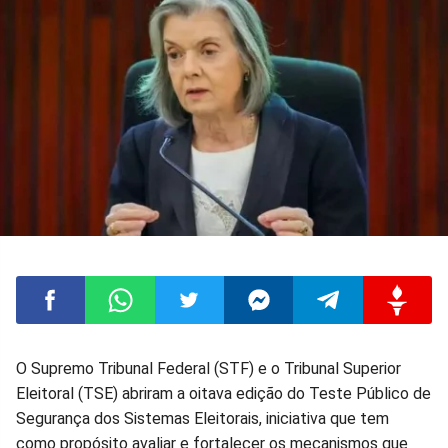
Compartilhar
Compartilhar
Compartilhar
Compartilhar
Compartilhar
Compart
O Supremo Tribunal Federal (STF) e o Tribunal Superior
Eleitoral (TSE) abriram a oitava edição do Teste Público de
no
no
no
no
no
no
Segurança dos Sistemas Eleitorais, iniciativa que tem
como propósito avaliar e fortalecer os mecanismos que