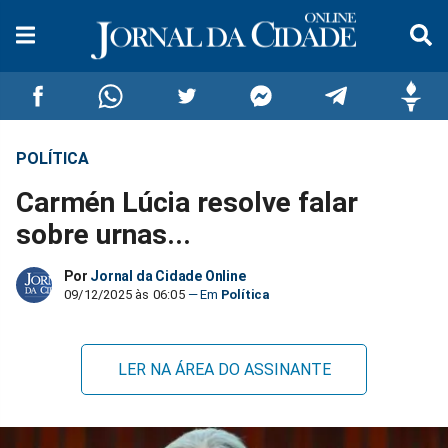
POLÍTICA
Compartilhar
Compartilhar
Compartilhar
Compartilhar
Compartilhar
Compar
Carmén Lúcia resolve falar
no
no
no
no
no
no
sobre urnas...
Facebook
Whatsapp
Twitter
Messenger
Telegram
Gettr
Por
Jornal da Cidade Online
09/12/2025 às 06:05
Política
LER NA ÁREA DO ASSINANTE