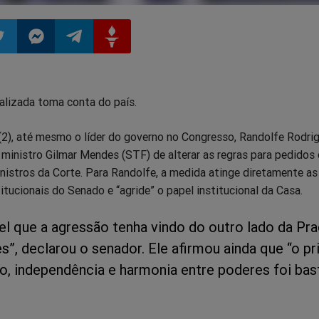
ilhar
mpartilhar
Compartilhar
Compartilhar
Compartilhar
lizada toma conta do país.
o
no
no
no
 (2), até mesmo o líder do governo no Congresso, Randolfe Rodri
pp
itter
Messenger
Telegram
Gettr
 ministro Gilmar Mendes (STF) de alterar as regras para pedidos
istros da Corte. Para Randolfe, a medida atinge diretamente as
itucionais do Senado e “agride” o papel institucional da Casa.
el que a agressão tenha vindo do outro lado da Pr
”, declarou o senador. Ele afirmou ainda que “o pr
o, independência e harmonia entre poderes foi bas