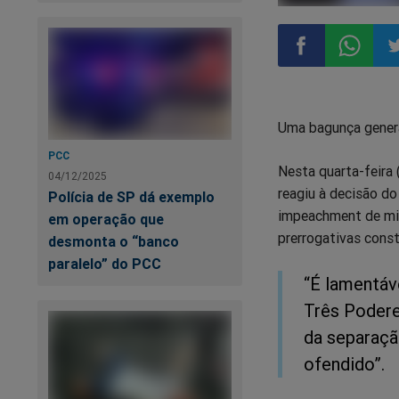
Compartilhar
Compart
Co
Uma bagunça genera
no
no
n
PCC
Nesta quarta-feira
Facebook
Whatsa
Tw
04/12/2025
reagiu à decisão do
Polícia de SP dá exemplo
impeachment de min
em operação que
prerrogativas const
desmonta o “banco
paralelo” do PCC
“É lamentáv
Três Poderes
da separaçã
ofendido”.