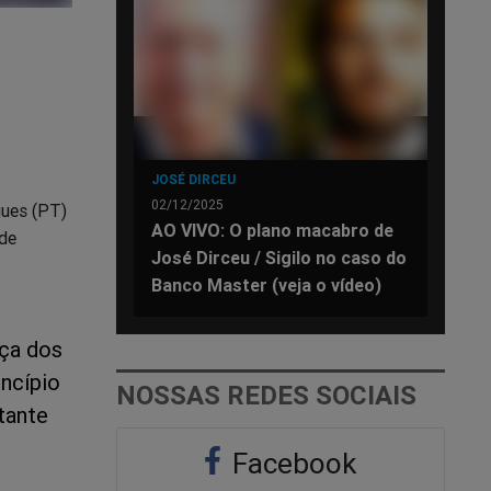
JOSÉ DIRCEU
02/12/2025
gues (PT)
AO VIVO: O plano macabro de
 de
José Dirceu / Sigilo no caso do
Banco Master (veja o vídeo)
aça dos
incípio
NOSSAS REDES SOCIAIS
tante
Facebook