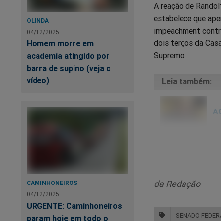
A reação de Randolf
estabelece que ape
OLINDA
impeachment contra
04/12/2025
dois terços da Casa
Homem morre em
Supremo.
academia atingido por
barra de supino (veja o
vídeo)
AO
da Redação
CAMINHONEIROS
04/12/2025
URGENTE: Caminhoneiros
SENADO FEDER
param hoje em todo o