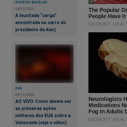
RODRIGO BACELAR
04/12/2025
O desespero é geral
A inusitada “carga”
revelações do pass
encontrada no carro do
Desonesto do Brasi
presidente da Alerj
enquanto é tempo. C
https://www.conte
sistema-tentou-de
Veja a capa:
EUA
04/12/2025
AO VIVO: Como devem ser
as primeiras ações
militares dos EUA sobre a
Venezuela (veja o vídeo)