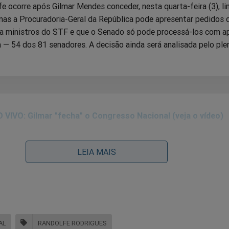
e ocorre após Gilmar Mendes conceder, nesta quarta-feira (3), li
nas a Procuradoria-Geral da República pode apresentar pedidos 
 ministros do STF e que o Senado só pode processá-los com a
 — 54 dos 81 senadores. A decisão ainda será analisada pelo ple
 VIVO: Gilmar "fecha" o Congresso Nacional (veja o vídeo)
LEIA MAIS
AL
RANDOLFE RODRIGUES