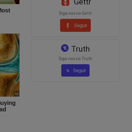
Gettr
etalhes e
Siga-nos no Gettr
is
Seguir
e
Truth
omo-o-
Siga-nos no Truth
Seguir