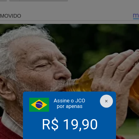
essias” patina e almoço com senadores é cancelado
omissão de Lula sobre o teor da conversa com Trump
Assine o JCO
×
por apenas
R$ 19,90