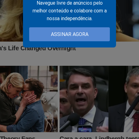
 Vicente Landaeta Gil (Barquisimeto) — unidade que abriga
Navegue livre de anúncios pelo
ue leve;
melhor conteúdo e colabore com a
nossa independência.
ralíssimo Francisco de Miranda – La Carlota (Caracas) — p
mando tático e helicópteros utilitários;
ASSINAR AGORA
scal Sucre (Boca de Río) — com aeronaves de treinamento 
a armada;
el Urdaneta (Maracaibo) — conhecida pelo emprego de heli
tilizar as pistas, destruir aeronaves estacionadas e impedir qual
acidade aérea, a Venezuela não conseguiria defender centros u
forças terrestres.
 de defesa antiaérea, sistemas de mísseis russos S-300 e centro
ntre os primeiros alvos, garantindo que nenhuma unidade venezue