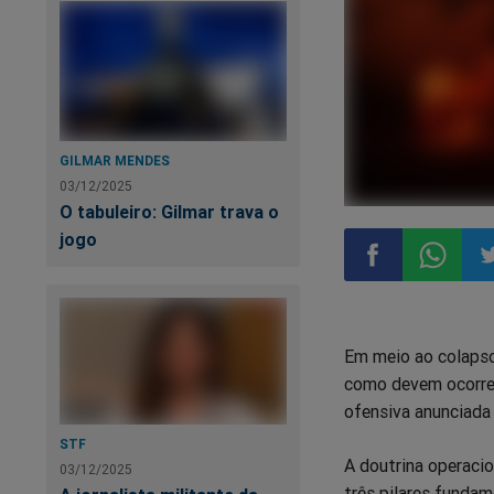
GILMAR MENDES
03/12/2025
O tabuleiro: Gilmar trava o
jogo
Compartilhar
Compart
Co
Em meio ao colapso
no
no
n
como devem ocorrer
ofensiva anunciada
Facebook
Whatsa
Tw
STF
A doutrina operacio
03/12/2025
três pilares fundam