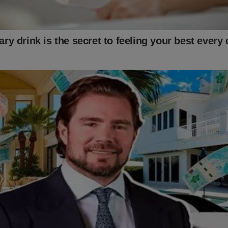
 Sem comunicação, batalhões e bases ficariam isolados, “no esc
istas em operações eletrônicas.
os estratégicos
 regime tente escapar, receber apoio externo ou movimentar recu
UA devem avançar sobre os três maiores portos do país:
caibo, no oeste;
o Cabello, no centro;
aira, próximo a Caracas.
rtos permitiria controlar: