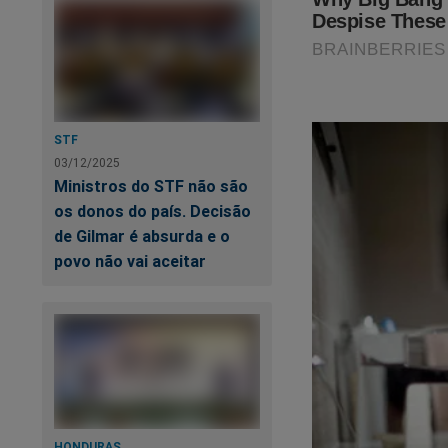
possa responder ou
⸻
2. Guerra cibernétic
STF
Quase simultaneame
03/12/2025
digital teria como
Ministros do STF não são
bloqueando:
os donos do país. Decisão
de Gilmar é absurda e o
• comunicações m
povo não vai aceitar
• transmissão de
• monitoramento
• redes de defes
A Venezuela mergul
HONDURAS