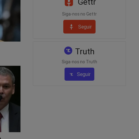
Gettr
 F-16A/B
Siga-nos no Gettr
onto
Seguir
e
Truth
Siga-nos no Truth
cópteros
Seguir
quer
rbanos
s de
lana