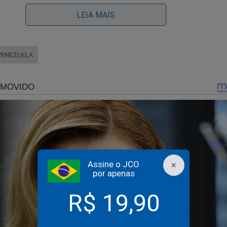
LEIA MAIS
VENEZUELA
 às bases aéreas
to dos EUA seria destruir, em poucos minutos, a capacidade de 
 Para isso, a ofensiva priorizaria ataques de precisão contra as p
s — um padrão que já foi utilizado em operações anteriores no Ir
Assine o JCO
×
veis incluem:
por apenas
ibertador (Aragua) — sede dos caças Sukhoi Su-30MK2 e pa
R$ 19,90