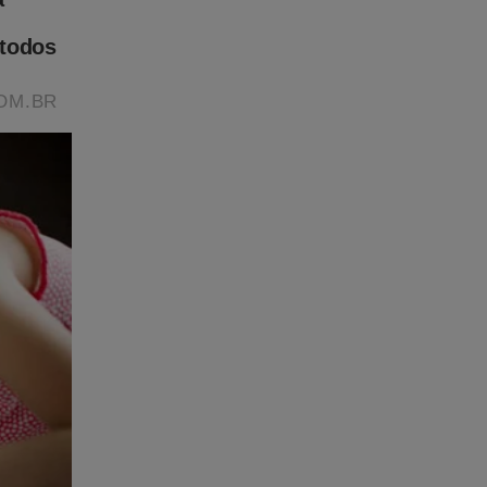
ensiva
na,
r