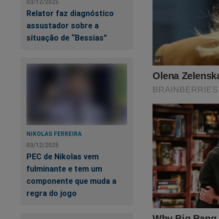
• Base Aérea Tte.
03/12/2025
Relator faz diagnóstico
e aeronaves de ataq
assustador sobre a
situação de “Bessias”
• Base Aérea Gene
estratégico para co
• Base Aérea Mari
modelos de patrulh
• Base Aérea Rafa
de ataque.
NIKOLAS FERREIRA
03/12/2025
O objetivo seria inu
PEC de Nikolas vem
decolagem. Sem cap
fulminante e tem um
nem reagrupar suas 
componente que muda a
regra do jogo
Além disso, radares
controle ficariam e