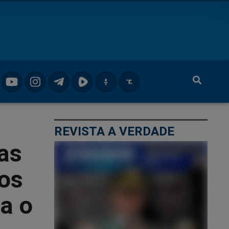
REVISTA A VERDADE
as
dos
a o