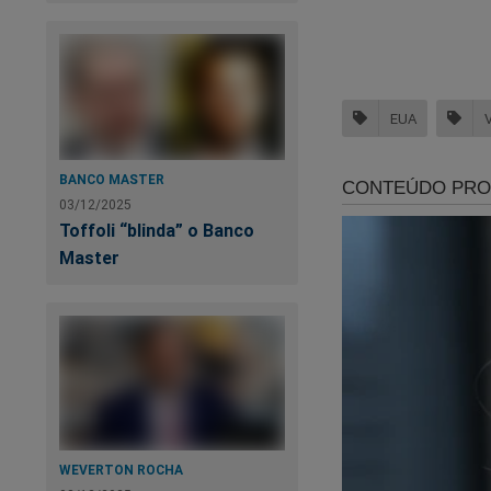
⸻
EUA
1. Ataque cirúrgico
BANCO MASTER
03/12/2025
O primeiro movimen
Toffoli “blinda” o Banco
aérea da Venezuela.
Master
bases aéreas do paí
Sérvia e na Síria.
Os alvos mais prová
• Base Aérea El L
F-16A/B;
WEVERTON ROCHA