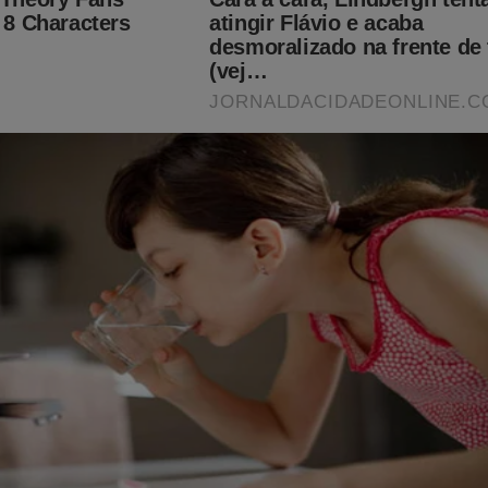
 sequer detectar a totalidade da operação.
a total
nte, os EUA acionariam sua máquina de guerra cibernética. A of
 função imobilizar completamente a cadeia de comando venezuela
ilitares internas;
 ordens entre quartéis;
 de fronteiras;
a antiaérea e naval.
haria em um apagão informacional, incapaz de coordenar qualque