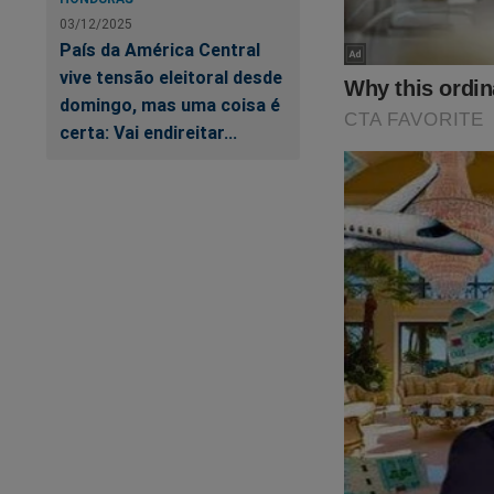
manobra defensiva.
03/12/2025
País da América Central
descrevem especial
vive tensão eleitoral desde
⸻
domingo, mas uma coisa é
certa: Vai endireitar...
3. Tomada dos port
Para impedir que o
estratégicos, os E
• Porto de Mara
• Porto de Puert
• Porto de La Gu
O domínio desses po