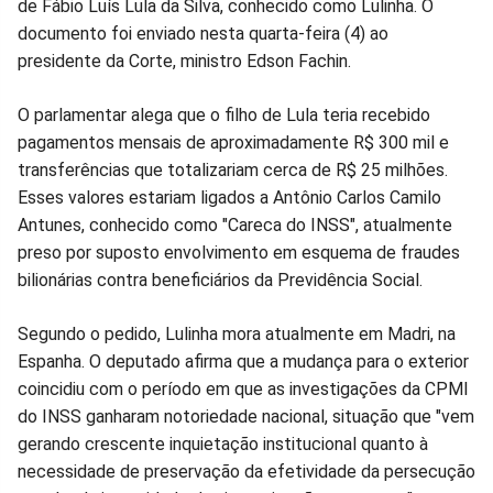
de Fábio Luís Lula da Silva, conhecido como Lulinha. O
Facebook
Whatsapp
Twitter
Messenger
Telegram
Gettr
documento foi enviado nesta quarta-feira (4) ao
presidente da Corte, ministro Edson Fachin.
O parlamentar alega que o filho de Lula teria recebido
pagamentos mensais de aproximadamente R$ 300 mil e
transferências que totalizariam cerca de R$ 25 milhões.
Esses valores estariam ligados a Antônio Carlos Camilo
Antunes, conhecido como "Careca do INSS", atualmente
preso por suposto envolvimento em esquema de fraudes
bilionárias contra beneficiários da Previdência Social.
Segundo o pedido, Lulinha mora atualmente em Madri, na
Espanha. O deputado afirma que a mudança para o exterior
coincidiu com o período em que as investigações da CPMI
do INSS ganharam notoriedade nacional, situação que "vem
gerando crescente inquietação institucional quanto à
necessidade de preservação da efetividade da persecução