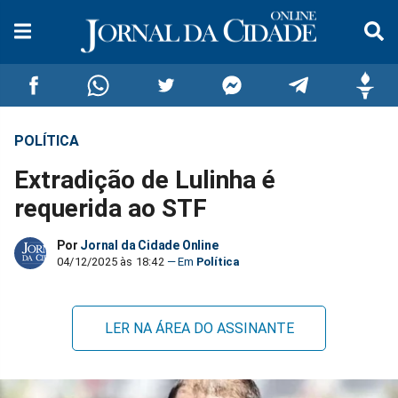
POLÍTICA
Compartilhar
Compartilhar
Compartilhar
Compartilhar
Compartilhar
Compar
Extradição de Lulinha é
no
no
no
no
no
no
requerida ao STF
Facebook
Whatsapp
Twitter
Messenger
Telegram
Gettr
Por
Jornal da Cidade Online
04/12/2025 às 18:42
Política
LER NA ÁREA DO ASSINANTE