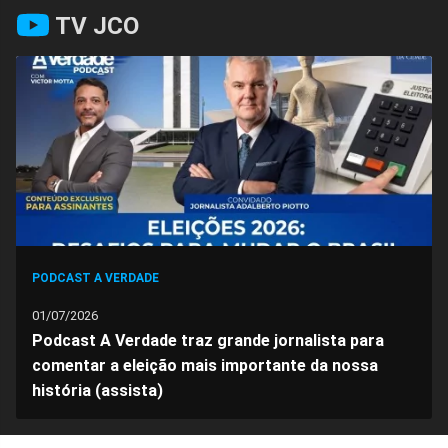
Compartilhar
Compartilhar
Compartilhar
Compartilhar
Compartilhar
Compart
TV JCO
no
no
no
no
no
no
Facebook
Whatsapp
Twitter
Messenger
Telegram
Gettr
PODCAST A VERDADE
01/07/2026
Podcast A Verdade traz grande jornalista para
comentar a eleição mais importante da nossa
história (assista)