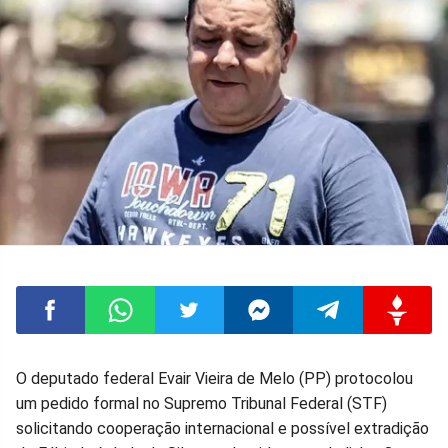
Compartilhar
Compartilhar
Compartilhar
Compartilhar
Compartilhar
Compart
O deputado federal Evair Vieira de Melo (PP) protocolou
um pedido formal no Supremo Tribunal Federal (STF)
no
no
no
no
no
no
solicitando cooperação internacional e possível extradição