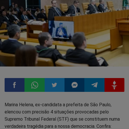
Compartilhar
Compartilhar
Compartilhar
Compartilhar
Compartilhar
Compart
Marina Helena, ex-candidata a prefeita de São Paulo,
elencou com precisão 4 situações provocadas pelo
no
no
no
no
no
no
Supremo Tribunal Federal (STF) que se constituem numa
verdadeira tragédia para a nossa democracia. Confira: