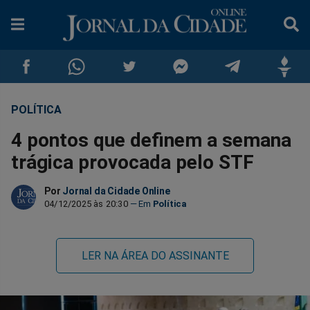
POLÍTICA
Compartilhar
Compartilhar
Compartilhar
Compartilhar
Compartilhar
Compar
4 pontos que definem a semana
no
no
no
no
no
no
trágica provocada pelo STF
Facebook
Whatsapp
Twitter
Messenger
Telegram
Gettr
Por
Jornal da Cidade Online
04/12/2025 às 20:30
Política
LER NA ÁREA DO ASSINANTE