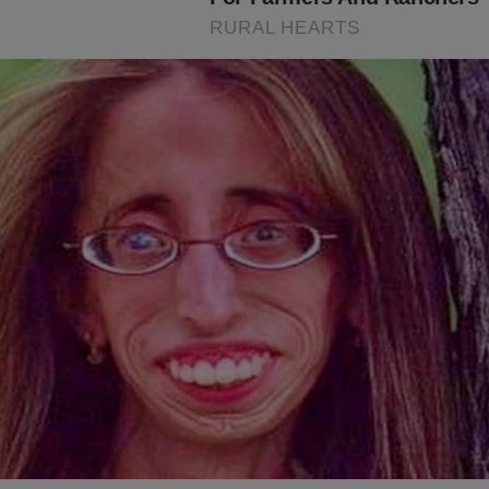
á chegando para Moraes... Quer saber do que realmente é capaz o 
Supremo Silêncio"
,
toda a perseguição contra parlamentares, jor
que começaram no famigerado Inquérito das Fakes News foram 
dos os relatos de censura, prisões e estranhas ações do judiciár
nder à todo custo. Mas, como ter esse livro na mão? Clique no li
udoconservador.com.br/products/supremo-silencio-o-que-voce-