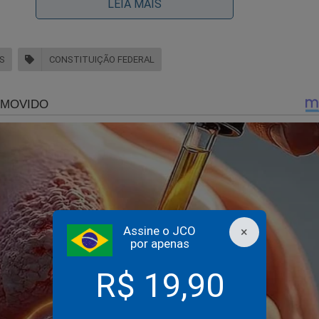
LEIA MAIS
n
. Engenheiro de Produção pela Escola Politécnica da USP e me
 pelo Insper.
S
CONSTITUIÇÃO FEDERAL
sabafo de Carlos Bolsonaro e relato dos abusos cometido
hoca a web
Assine o JCO
×
por apenas
R$ 19,90