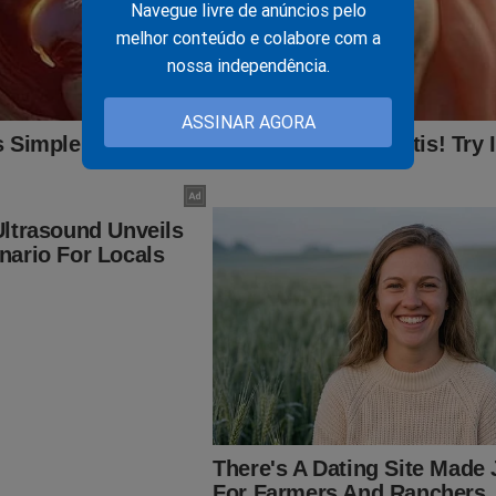
Navegue livre de anúncios pelo
melhor conteúdo e colabore com a
 VIVO: Alerta máximo. Antes de operação militar, Trump o
nossa independência.
ída de cidadãos americanos da Venezuela (veja o vídeo)
ASSINAR AGORA
no, o único do STF que não cumprimentou “Bessias”, agora
 maneira constrangedora