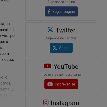
Siga nossa página
Seguir página
ta, ao
Twitter
temente da
news, que
Siga-nos no Twitter
que o
as
Seguir
as com
ia outra,
YouTube
Inscreva-se no nosso canal
igilo
icanos,
Inscrever-se
upremo. A
am-se
 mera
Instagram