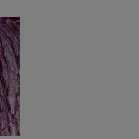
ministro?
nalistas
expostos!
io que o
nk abaixo:
nao-