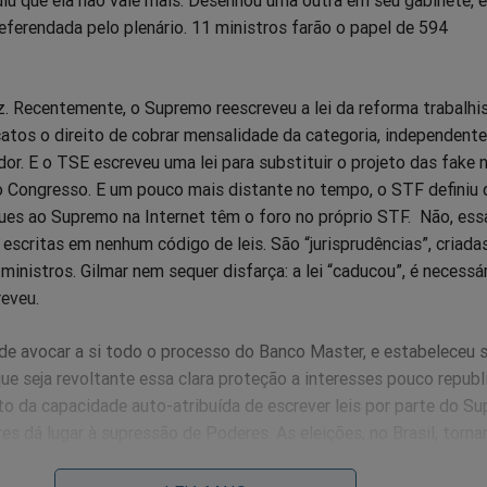
eferendada pelo plenário. 11 ministros farão o papel de 594
z. Recentemente, o Supremo reescreveu a lei da reforma trabalhis
catos o direito de cobrar mensalidade da categoria, independen
ador. E o TSE escreveu uma lei para substituir o projeto das fake 
o Congresso. E um pouco mais distante no tempo, o STF definiu 
ues ao Supremo na Internet têm o foro no próprio STF. Não, ess
escritas em nenhum código de leis. São “jurisprudências”, criad
ministros. Gilmar nem sequer disfarça: a lei “caducou”, é necessár
eveu.
de avocar a si todo o processo do Banco Master, e estabeleceu s
e seja revoltante essa clara proteção a interesses pouco republ
to da capacidade auto-atribuída de escrever leis por parte do S
s dá lugar à supressão de Poderes. As eleições, no Brasil, torn
levantes, na medida em que o poder Legislativo se transforma em
de uma democracia de fachada.