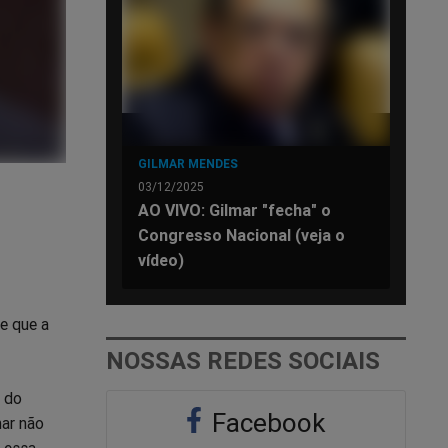
GILMAR MENDES
03/12/2025
AO VIVO: Gilmar "fecha" o
Congresso Nacional (veja o
vídeo)
e que a
NOSSAS REDES SOCIAIS
o do
Facebook
mar não
e essa