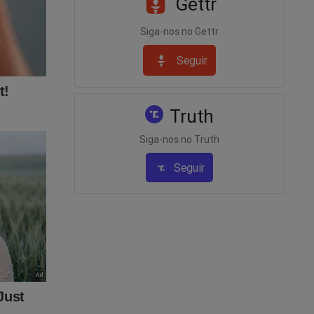
Gettr
Siga-nos no Gettr
rdena
Seguir
 bate
Truth
Siga-nos no Truth
Seguir