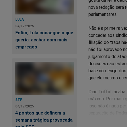
nova redação será r
parlamentares.
LULA
04/12/2025
Não é a primeira ve
Enfim, Lula consegue o que
conceder aos sindi
queria: acabar com mais
filiação do trabalh
empregos
não foi aprovado n
julgamento de ataq
decisões não estão 
base no desejo dos 
que ele mesmo escr
Dias Toffoli acaba 
máximo. Por mais qu
STF
isso não é nada per
04/12/2025
4 pontos que definem a
separação de Podere
semana trágica provocada
cada vez mais irre
pelo STF
peça de decoração 