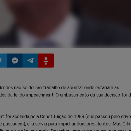
ilhar
mpartilhar
Compartilhar
Compartilhar
Compartilhar
Mendes não se deu ao trabalho de apontar onde estariam as
o
no
no
no
ades da lei do impeachment. O embasamento da sua decisão foi d
pp
itter
Messenger
Telegram
Gettr
t foi acolhida pela Constituição de 1988 (que passou pelo criv
 passagem), e já serviu para impichar dois presidentes. Mas Gil
idiu que ela não vale mais. Desenhou uma outra em seu gabinete, 