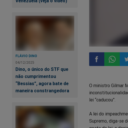
Venezuela (veja o vídeo)
FLÁVIO DINO
04/12/2025
Dino, o único do STF que
Compartilhar
Compart
Co
não cumprimentou
“Bessias”, agora bate de
O ministro Gilmar 
no
no
n
maneira constrangedora
inconstitucionalid
lei “caducou”.
Facebook
Whatsa
Tw
A lei do impeachmen
Supremo, diga-se de
gosta da lei, e dec