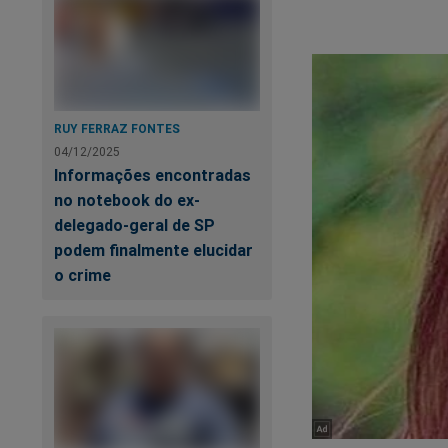
A "conta final" est
No polêmico livro
"
e outros absurdos 
Nessa obra estão to
"sistema" quer esco
RUY FERRAZ FONTES
https://www.conte
04/12/2025
Informações encontradas
pode-saber
no notebook do ex-
Veja a capa:
delegado-geral de SP
podem finalmente elucidar
o crime