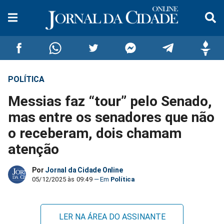
POLÍTICA
Compartilhar
Compartilhar
Compartilhar
Compartilhar
Compartilhar
Compar
Messias faz “tour” pelo Senado,
no
no
no
no
no
no
mas entre os senadores que não
o receberam, dois chamam
Facebook
Whatsapp
Twitter
Messenger
Telegram
Gettr
atenção
Por
Jornal da Cidade Online
05/12/2025 às 09:49
Política
LER NA ÁREA DO ASSINANTE