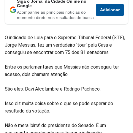
Siga o Jornal da Cidade Online no
Compartilhar
Compartilhar
Compartilhar
Compartilhar
Compartilhar
Compart
Google
Adicionar
Acompanhe as principais notícias do
no
no
no
no
no
no
momento direto nos resultados de busca.
Facebook
Whatsapp
Twitter
Messenger
Telegram
Gettr
O indicado de Lula para o Supremo Tribunal Federal (STF),
Jorge Messias, fez um verdadeiro ‘tour’ pela Casa e
conseguiu se encontrar com 75 dos 81 senadores.
Entre os parlamentares que Messias não conseguiu ter
acesso, dois chamam atenção.
São eles: Davi Alcolumbre e Rodrigo Pacheco.
Isso diz muita coisa sobre o que se pode esperar do
resultado da votação.
Não é mera 'birra' do presidente do Senado. É um
movimento coordenado para barrar a indicação.