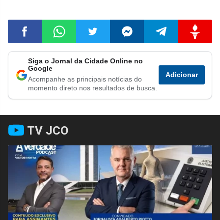
Siga o Jornal da Cidade Online no
Compartilhar
Compartilhar
Compartilhar
Compartilhar
Compartilhar
Compart
Google
Adicionar
Acompanhe as principais notícias do
no
no
no
no
no
no
momento direto nos resultados de busca.
Facebook
Whatsapp
Twitter
Messenger
Telegram
Gettr
TV JCO