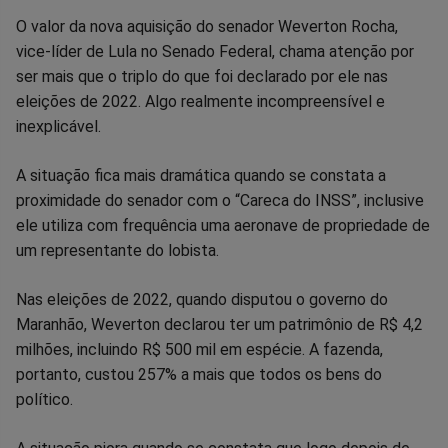
Compartilhar
Compartilhar
Compartilhar
Compartilhar
Compartilhar
Compart
O valor da nova aquisição do senador Weverton Rocha,
vice-líder de Lula no Senado Federal, chama atenção por
no
no
no
no
no
no
ser mais que o triplo do que foi declarado por ele nas
eleições de 2022. Algo realmente incompreensível e
Facebook
Whatsapp
Twitter
Messenger
Telegram
Gettr
inexplicável.
A situação fica mais dramática quando se constata a
proximidade do senador com o “Careca do INSS”, inclusive
ele utiliza com frequência uma aeronave de propriedade de
um representante do lobista.
Nas eleições de 2022, quando disputou o governo do
Maranhão, Weverton declarou ter um patrimônio de R$ 4,2
milhões, incluindo R$ 500 mil em espécie. A fazenda,
portanto, custou 257% a mais que todos os bens do
político.