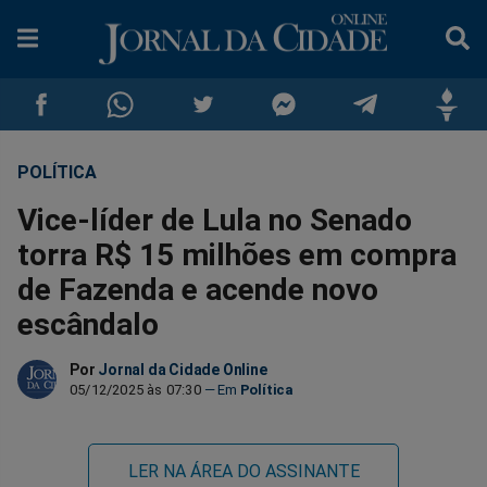
POLÍTICA
Compartilhar
Compartilhar
Compartilhar
Compartilhar
Compartilhar
Compar
Vice-líder de Lula no Senado
no
no
no
no
no
no
torra R$ 15 milhões em compra
de Fazenda e acende novo
Facebook
Whatsapp
Twitter
Messenger
Telegram
Gettr
escândalo
Por
Jornal da Cidade Online
05/12/2025 às 07:30
Política
LER NA ÁREA DO ASSINANTE