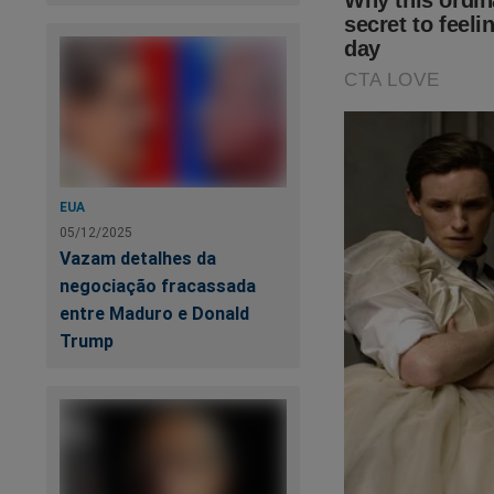
EUA
05/12/2025
Vazam detalhes da
O desespero é geral
negociação fracassada
revelações do pass
entre Maduro e Donald
Desonesto do Brasi
Trump
enquanto é tempo. C
https://www.conte
sistema-tentou-de
Veja a capa: