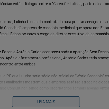
idências estão diálogos entre o "Careca" e Lulinha, parte deles fo
ntos, Lulinha teria sido contratado para prestar serviços de ar
rld Cannabis", empresa de cannabis medicinal que opera nos Est
Brasil. Edson ocupava o cargo de diretor executivo da companhi
e Edson e Antônio Carlos aconteceu após a operação Sem Desco
ano. Após o afastamento profissional, Antônio Carlos teria amea
ncontro entre ambos.
u à PF que Lulinha seria sócio não-oficial da "World Cannabis" e
os analisados mostram que a empresa está registrada na cidad
go Consulting", tendo como proprietários formais apenas Antôn
eu filho, Romeu Antunes.
LEIA MAIS
plicou que a empresa portuguesa se dedicaria ao cultivo indoor 