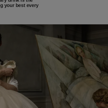
! Lula expôs sua verdadeira face, que sempre tentou esconder. D
ado do petista foram expostos no polêmico livro
"O Homem Ma
l - A verdadeira face de Luiz Inácio Lula da Silva"
.
Aproveit
lique no link abaixo:
udoconservador.com.br/products/a-maquina-contra-o-homem-c
struir-um-presidente-e-despertou-uma-nacao