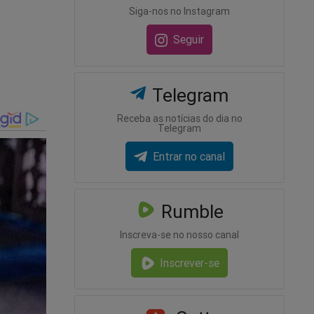
luiria a
Siga-nos no Instagram
és do
Seguir
esses
Telegram
as por
Receba as notícias do dia no
Telegram
 a
Entrar no canal
ão, o
te. A
Rumble
Inscreva-se no nosso canal
Inscrever-se
já se