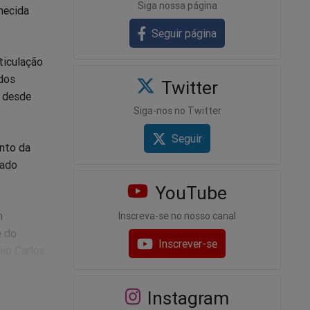
Siga nossa página
rnecida
Seguir página
ticulação
ados
Twitter
a desde
Siga-nos no Twitter
Seguir
nto da
çado
YouTube
m
Inscreva-se no nosso canal
e do
Inscrever-se
io Carlos
Instagram
de