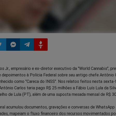
ilhar
mpartilhar
Compartilhar
Compartilhar
Compartilhar
s Jr., empresário e ex-diretor executivo da "World Cannabis", pr
o
no
no
no
e depoimentos à Polícia Federal sobre seu antigo chefe Antônio 
hecido como "Careca do INSS". Nos relatos feitos nesta sexta-fe
pp
itter
Messenger
Telegram
Gettr
ntônio Carlos teria pago R$ 25 milhões a Fábio Luís Lula da Silv
 velho de Lula (PT), além de uma suposta mesada mensal de R$ 30
eral acumulou documentos, gravações e conversas de WhatsApp 
ades, mapeiam o fluxo financeiro dos recursos movimentados po