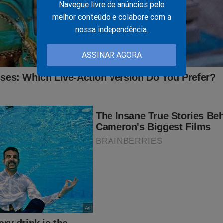
Navegue livre de anúncios pelo
melhor conteúdo e colabore com a
nossa independência.
ASSINAR AGORA
gravíssima ameaça sofrida pela testemunha que acusa Luli
ssias faz “tour” pelo Senado, mas entre os senadores que
eceberam, dois chamam atenção