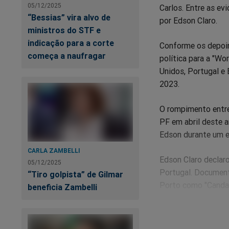
05/12/2025
Carlos. Entre as ev
“Bessias” vira alvo de
por Edson Claro.
ministros do STF e
indicação para a corte
Conforme os depoime
começa a naufragar
política para a "Wo
Unidos, Portugal e 
2023.
O rompimento entr
PF em abril deste 
Edson durante um e
CARLA ZAMBELLI
Edson Claro declaro
05/12/2025
Portugal. Document
“Tiro golpista” de Gilmar
Porto como "Candan
beneficia Zambelli
Camilo Antunes e s
O ex-funcionário ex