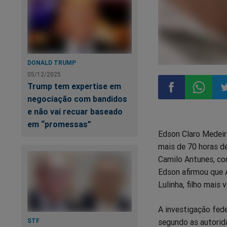
DONALD TRUMP
05/12/2025
Trump tem expertise em
negociação com bandidos
e não vai recuar baseado
Compartilhar
Compart
Co
em “promessas”
Edson Claro Medeiro
no
no
n
mais de 70 horas d
Camilo Antunes, con
Facebook
Whatsa
Tw
Edson afirmou que A
Lulinha, filho mais
A investigação fed
segundo as autorid
STF