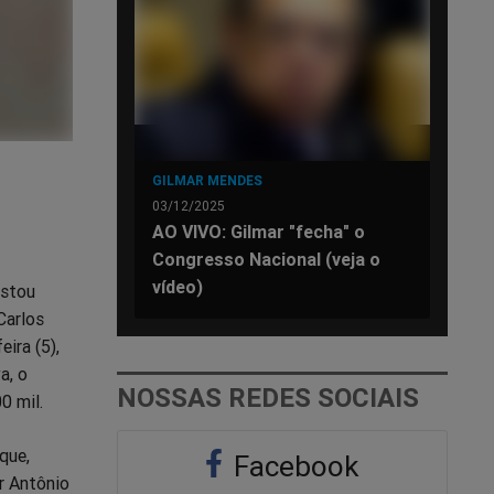
GILMAR MENDES
03/12/2025
AO VIVO: Gilmar "fecha" o
Congresso Nacional (veja o
vídeo)
estou
Carlos
ira (5),
a, o
NOSSAS REDES SOCIAIS
0 mil.
que,
Facebook
r Antônio