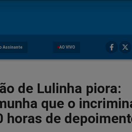
o Assinante
AO VIVO
ão de Lulinha piora:
unha que o incrimina
0 horas de depoiment