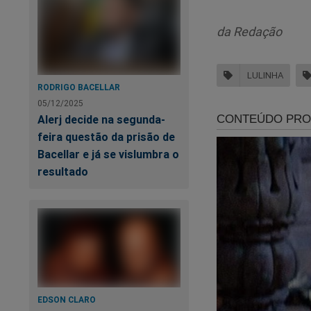
cannabis para fins 
produção de medica
da Redação
Projeto Amazônia.
LULINHA
Edson relatou viag
RODRIGO BACELLAR
deslocamentos oco
05/12/2025
Antônio Carlos atra
Alerj decide na segunda-
feira questão da prisão de
A Comissão Parlame
Bacellar e já se vislumbra o
convocação de Luli
resultado
deputado Paulo Pim
CPMI também rejeit
Al
vi
EDSON CLARO