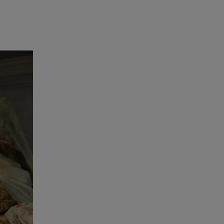
etalhes e
is
e
omo-o-