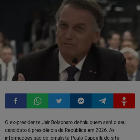
Compartilhar
Compartilhar
Compartilhar
Compartilhar
Compartilhar
Compart
O ex-presidente Jair Bolsonaro definiu quem será o seu
candidato à presidência da República em 2026. As
no
no
no
no
no
no
informações são do jornalista Paulo Cappelli, do site