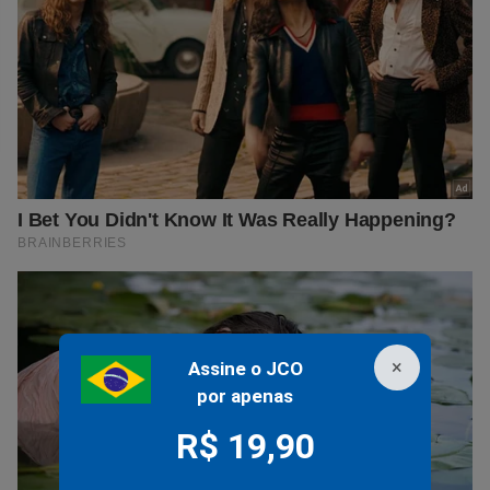
×
Assine o JCO
por apenas
R$ 19,90