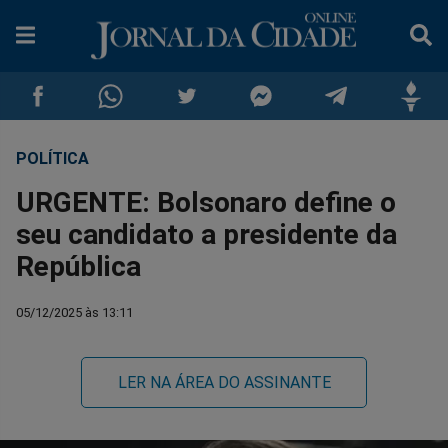
POLÍTICA
Compartilhar
Compartilhar
Compartilhar
Compartilhar
Compartilhar
Compar
URGENTE: Bolsonaro define o
no
no
no
no
no
no
seu candidato a presidente da
República
Facebook
Whatsapp
Twitter
Messenger
Telegram
Gettr
05/12/2025 às 13:11
LER NA ÁREA DO ASSINANTE