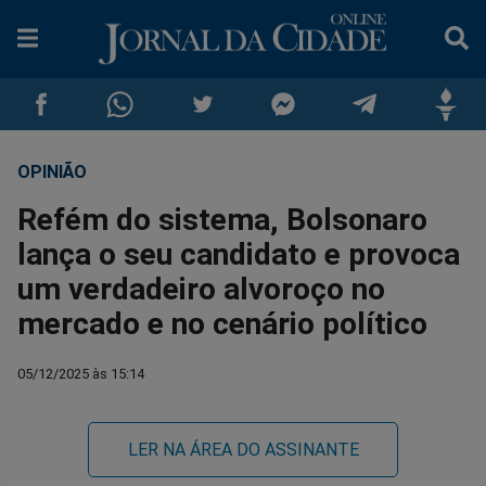
OPINIÃO
Compartilhar
Compartilhar
Compartilhar
Compartilhar
Compartilhar
Compar
Refém do sistema, Bolsonaro
no
no
no
no
no
no
lança o seu candidato e provoca
um verdadeiro alvoroço no
Facebook
Whatsapp
Twitter
Messenger
Telegram
Gettr
mercado e no cenário político
05/12/2025 às 15:14
LER NA ÁREA DO ASSINANTE