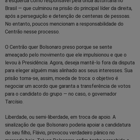
a esquerda como responsável pela onda autoritária no
no
no
no
no
no
no
Brasil — que culminou na prisão do principal líder da direita,
após a perseguição e detenção de centenas de pessoas.
Facebook
Whatsapp
Twitter
Messenger
Telegram
Gettr
No entanto, poucos mencionam a responsabilidade do
Centrão nesse processo.
O Centrão quer Bolsonaro preso porque se sente
ameaçado pelo movimento que ele impulsionou e que o
levou à Presidência. Agora, deseja mantê-lo fora da disputa
para eleger alguém mais alinhado aos seus interesses. Sua
prisão torna-se, assim, moeda de troca: o objetivo é
negociar um acordo que garanta a transferência de votos
para o candidato do grupo — no caso, o governador
Tarcísio.
Liberdade, ou semi-liberdade, em troca de apoio. A
sinalização de que Bolsonaro poderia apoiar a candidatura
de seu filho, Flávio, provocou verdadeiro pânico no