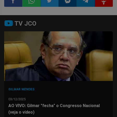
Compartilhar
Compartilhar
Compartilhar
Compartilhar
Compartilhar
Compart
TV JCO
no
no
no
no
no
no
Facebook
Whatsapp
Twitter
Messenger
Telegram
Gettr
GILMAR MENDES
03/12/2025
AO VIVO: Gilmar "fecha" o Congresso Nacional
(veja o vídeo)