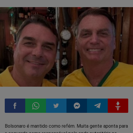
Compartilhar
Compartilhar
Compartilhar
Compartilhar
Compartilhar
Compart
Bolsonaro é mantido como refém. Muita gente aponta para