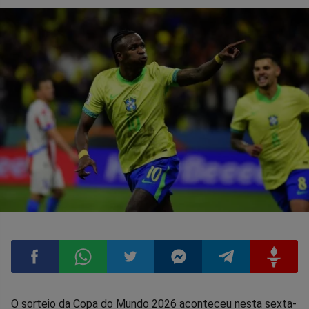
Compartilhar
Compartilhar
Compartilhar
Compartilhar
Compartilhar
Compart
O sorteio da Copa do Mundo 2026 aconteceu nesta sexta-