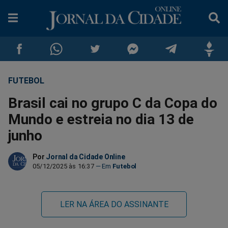
FUTEBOL
Compartilhar
Compartilhar
Compartilhar
Compartilhar
Compartilhar
Compar
Brasil cai no grupo C da Copa do
no
no
no
no
no
no
Mundo e estreia no dia 13 de
junho
Facebook
Whatsapp
Twitter
Messenger
Telegram
Gettr
Por
Jornal da Cidade Online
05/12/2025 às 16:37
Futebol
LER NA ÁREA DO ASSINANTE