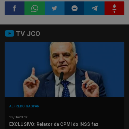
Compartilhar
Compartilhar
Compartilhar
Compartilhar
Compartilhar
Compart
TV JCO
no
no
no
no
no
no
Facebook
Whatsapp
Twitter
Messenger
Telegram
Gettr
ALFREDO GASPAR
23/04/2026
EXCLUSIVO: Relator da CPMI do INSS faz