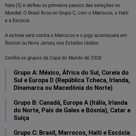
feira (5) e definiu os primeiros passos das seleções no
no
no
no
no
no
no
Mundial. O Brasil ficou no Grupo C, com o Marrocos, o Haiti
e a Escócia.
Facebook
Whatsapp
Twitter
Messenger
Telegram
Gettr
A estreia será contra o Marrocos e o jogo acontecerá em
Boston ou Nova Jersey, nos Estados Unidos.
Confira os grupos da Copa do Mundo de 2026
Grupo A: México, África do Sul, Coreia do
Sul e Europa D (República Tcheca, Irlanda,
Dinamarca ou Macedônia do Norte)
Grupo B: Canadá, Europa A (Itália, Irlanda
do Norte, País de Gales e Bósnia), Catar e
Suíça
Grupo C: Brasil, Marrocos, Haiti e Escócia