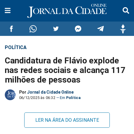
POLÍTICA
Compartilhar
Compartilhar
Compartilhar
Compartilhar
Compartilhar
Compar
Candidatura de Flávio explode
no
no
no
no
no
no
nas redes sociais e alcança 117
milhões de pessoas
Facebook
Whatsapp
Twitter
Messenger
Telegram
Gettr
Por
Jornal da Cidade Online
06/12/2025 às 06:32
Política
LER NA ÁREA DO ASSINANTE