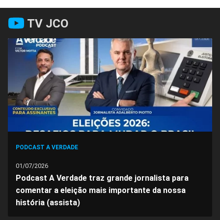
Compartilhar
Compartilhar
Compartilhar
Compartilhar
Compartilhar
Compart
TV JCO
no
no
no
no
no
no
Facebook
Whatsapp
Twitter
Messenger
Telegram
Gettr
PODCAST A VERDADE
01/07/2026
Podcast A Verdade traz grande jornalista para
comentar a eleição mais importante da nossa
história (assista)