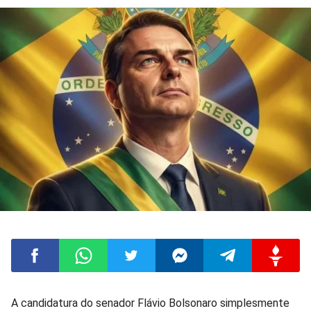
Compartilhar
Compartilhar
Compartilhar
Compartilhar
Compartilhar
Compart
A candidatura do senador Flávio Bolsonaro simplesmente