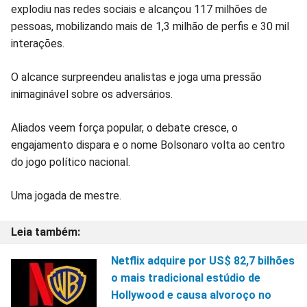
explodiu nas redes sociais e alcançou 117 milhões de
no
no
no
no
no
no
pessoas, mobilizando mais de 1,3 milhão de perfis e 30 mil
interações.
Facebook
Whatsapp
Twitter
Messenger
Telegram
Gettr
O alcance surpreendeu analistas e joga uma pressão
inimaginável sobre os adversários.
Aliados veem força popular, o debate cresce, o
engajamento dispara e o nome Bolsonaro volta ao centro
do jogo político nacional.
Uma jogada de mestre.
Netflix adquire por US$ 82,7 bilhões
o mais tradicional estúdio de
Hollywood e causa alvoroço no