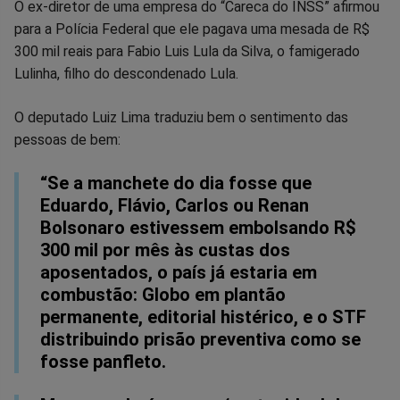
Compartilhar
Compartilhar
Compartilhar
Compartilhar
Compartilhar
Compart
O ex-diretor de uma empresa do “Careca do INSS” afirmou
para a Polícia Federal que ele pagava uma mesada de R$
no
no
no
no
no
no
300 mil reais para Fabio Luis Lula da Silva, o famigerado
Lulinha, filho do descondenado Lula.
Facebook
Whatsapp
Twitter
Messenger
Telegram
Gettr
O deputado Luiz Lima traduziu bem o sentimento das
pessoas de bem:
“Se a manchete do dia fosse que
Eduardo, Flávio, Carlos ou Renan
Bolsonaro estivessem embolsando R$
300 mil por mês às custas dos
aposentados, o país já estaria em
combustão: Globo em plantão
permanente, editorial histérico, e o STF
distribuindo prisão preventiva como se
fosse panfleto.