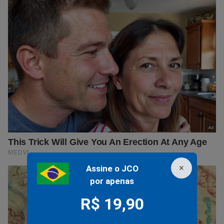
×
Assine o JCO
por apenas
R$ 19,90