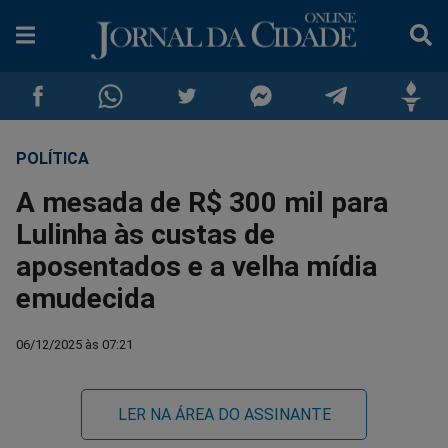
POLÍTICA
Compartilhar
Compartilhar
Compartilhar
Compartilhar
Compartilhar
Compar
A mesada de R$ 300 mil para
no
no
no
no
no
no
Lulinha às custas de
aposentados e a velha mídia
Facebook
Whatsapp
Twitter
Messenger
Telegram
Gettr
emudecida
06/12/2025 às 07:21
LER NA ÁREA DO ASSINANTE