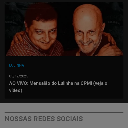
no
no
no
no
no
no
Facebook
Whatsapp
Twitter
Messenger
Telegram
Gettr
LULINHA
05/12/2025
AO VIVO: Mensalão do Lulinha na CPMI (veja o
vídeo)
NOSSAS REDES SOCIAIS