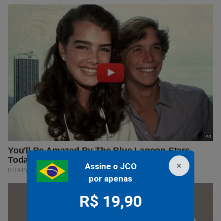
×
Assine o JCO
por apenas
R$ 19,90