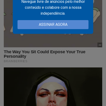
Navegue livre de anúncios pelo melhor
conteúdo e colabore com a nossa
independência.
ASSINAR AGORA