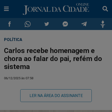
POLÍTICA
Compartilhar
Compartilhar
Compartilhar
Compartilhar
Compartilhar
Compar
Carlos recebe homenagem e
no
no
no
no
no
no
chora ao falar do pai, refém do
sistema
Facebook
Whatsapp
Twitter
Messenger
Telegram
Gettr
06/12/2025 às 07:58
LER NA ÁREA DO ASSINANTE