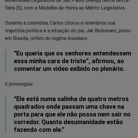
Assembleia Legislativa de São Paulo (Alesp) nesta sexta-
no
no
no
no
no
no
feira (5), com a Medalha de Honra ao Mérito Legislativo.
Facebook
Whatsapp
Twitter
Messenger
Telegram
Gettr
Durante a cerimônia, Carlos chorou e relembrou sua
trajetória política e a situação do pai, Jair Bolsonaro, preso
em Brasília, refém do regime brasileiro.
“Eu queria que os senhores entendessem
essa minha cara de triste”, afirmou, ao
comentar um vídeo exibido no plenário.
E prosseguiu:
“Ele está numa salinha de quatro metros
quadrados onde passam uma chave na
porta para que ele não possa nem sair no
corredor. Quanta desumanidade estão
fazendo com ele.”