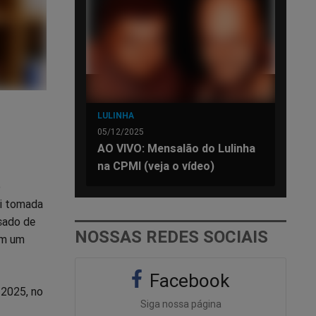
LULINHA
05/12/2025
AO VIVO: Mensalão do Lulinha
na CPMI (veja o vídeo)
o
oi tomada
usado de
NOSSAS REDES SOCIAIS
em um
Facebook
 2025, no
Siga nossa página