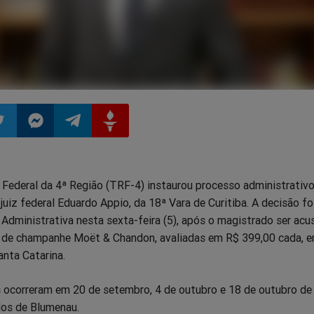
ilhar
mpartilhar
Compartilhar
Compartilhar
Compartilhar
 Federal da 4ª Região (TRF-4) instaurou processo administrativ
o
no
no
no
o juiz federal Eduardo Appio, da 18ª Vara de Curitiba. A decisão f
 Administrativa nesta sexta-feira (5), após o magistrado ser ac
pp
itter
Messenger
Telegram
Gettr
as de champanhe Moët & Chandon, avaliadas em R$ 399,00 cada, 
nta Catarina.
 ocorreram em 20 de setembro, 4 de outubro e 18 de outubro de
os de Blumenau.