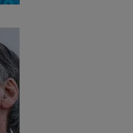
etalhes e
is
e
omo-o-