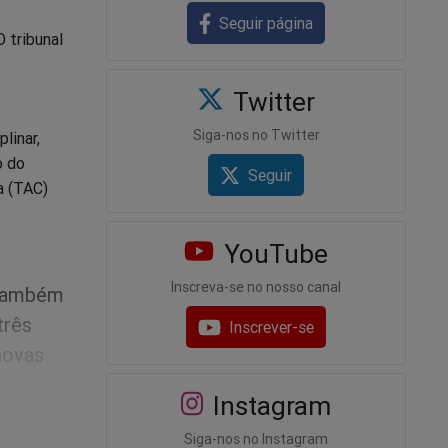
Seguir página
O tribunal
Twitter
Siga-nos no Twitter
linar,
o do
Seguir
a (TAC)
YouTube
Inscreva-se no nosso canal
 também
três
Inscrever-se
novas
Instagram
ção Lava
Siga-nos no Instagram