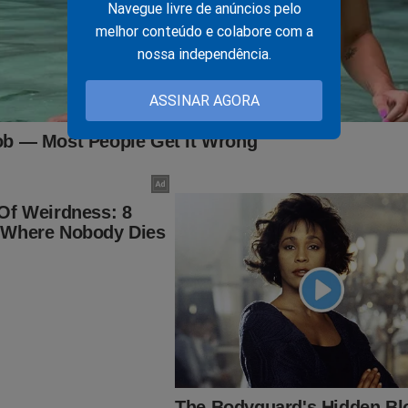
Navegue livre de anúncios pelo
melhor conteúdo e colabore com a
nossa independência.
cordo, o magistrado deixou a Vara da Lava Jato e pediu remoção
 Curitiba, especializada em matéria previdenciária. Ele permanec
ASSINAR AGORA
mento do caso das garrafas de champanhe.
sigilo que precisa imediatamente ser quebrado e que põe Lu
 “olho do furacão”