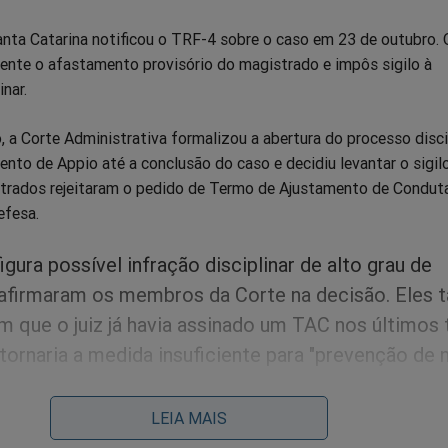
Santa Catarina notificou o TRF-4 sobre o caso em 23 de outubro. 
mente o afastamento provisório do magistrado e impôs sigilo à
nar.
a Corte Administrativa formalizou a abertura do processo discip
nto de Appio até a conclusão do caso e decidiu levantar o sigil
trados rejeitaram o pedido de Termo de Ajustamento de Condut
efesa.
igura possível infração disciplinar de alto grau de
, afirmaram os membros da Corte na decisão. Eles
m que o juiz já havia assinado um TAC nos últimos 
 tornaria a medida insuficiente para "prevenção de 
LEIA MAIS
 Vara Federal de Curitiba, responsável pelos processos da Opera