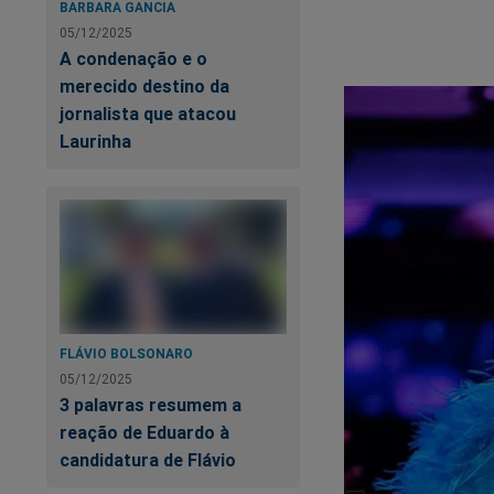
BARBARA GANCIA
05/12/2025
A condenação e o
Ca
merecido destino da
s
jornalista que atacou
Laurinha
Gi
Um
FLÁVIO BOLSONARO
05/12/2025
3 palavras resumem a
reação de Eduardo à
candidatura de Flávio