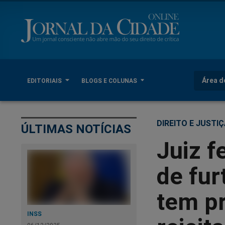
Área d
EDITORIAIS
BLOGS E COLUNAS
DIREITO E JUSTI
ÚLTIMAS NOTÍCIAS
Juiz f
de fu
tem pr
INSS