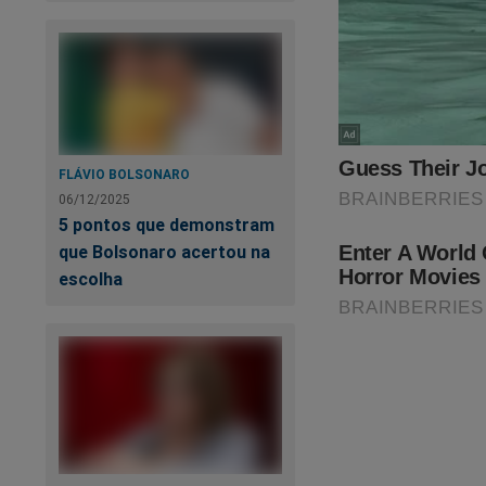
obteve um acordo.
Como parte desse a
18ª Vara Federal de
função até o surgi
FLÁVIO BOLSONARO
06/12/2025
5 pontos que demonstram
O 
que Bolsonaro acertou na
no
escolha