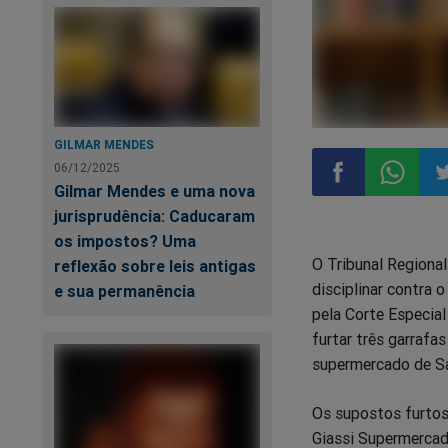
GILMAR MENDES
06/12/2025
Gilmar Mendes e uma nova
jurisprudência: Caducaram
Compartilhar
Compart
Co
os impostos? Uma
O Tribunal Regional
reflexão sobre leis antigas
no
no
n
disciplinar contra 
e sua permanência
pela Corte Especial
Facebook
Whatsa
Tw
furtar três garraf
supermercado de Sa
Os supostos furtos
Giassi Supermercad