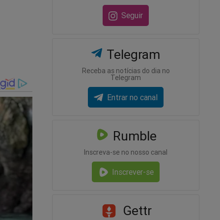
 críticos
Seguir
ligação
Telegram
enador
o em
Receba as notícias do dia no
Telegram
Entrar no canal
024,
a para
rinho,
Rumble
o. Porque
e do
Inscreva-se no nosso canal
ria
Inscrever-se
u
Gettr
, onde