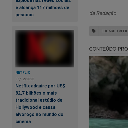
explode nas redes sociais
Jato, entre feverei
e alcança 117 milhões de
aos métodos da op
da Redação
pessoas
O afastamento da V
EDUARDO APPI
telefônica para Joã
Sergio Moro, e filh
segunda instância.
Inicialmente, Appio
durante entrevista 
NETFLIX
entender se [João E
06/12/2025
não haveria qualque
Netflix adquire por US$
Malucelli estava j
82,7 bilhões o mais
Sergio Moro. Tacla
tradicional estúdio de
jurisdicionar e, ao
Hollywood e causa
alvoroço no mundo do
O incidente gerou 
cinema
transferir a anális