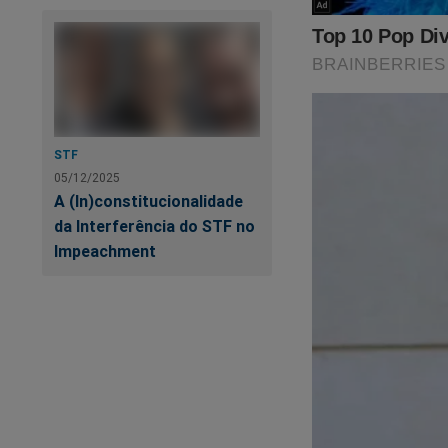
O desespero é geral
revelações do pass
Desonesto do Brasi
enquanto é tempo. C
STF
https://www.conte
05/12/2025
sistema-tentou-de
A (In)constitucionalidade
da Interferência do STF no
Veja a capa:
Impeachment