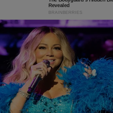
rlos recebe homenagem e chora ao falar do pai, refém do
istema
lmar Mendes e uma nova jurisprudência: Caducaram os im
a reflexão sobre leis antigas e sua permanência