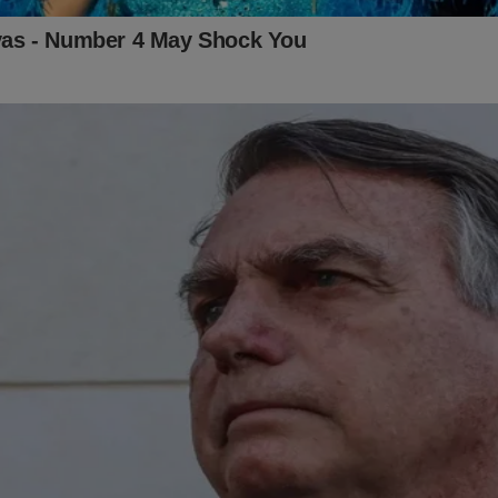
! Lula expôs sua verdadeira face, que sempre tentou esconder. D
ado do petista foram expostos no polêmico livro
"O Homem Ma
l - A verdadeira face de Luiz Inácio Lula da Silva"
.
Aproveit
lique no link abaixo:
udoconservador.com.br/products/a-maquina-contra-o-homem-c
struir-um-presidente-e-despertou-uma-nacao