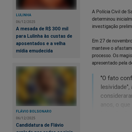
A Polícia Civil de 
LULINHA
determinou inicial
06/12/2025
investigação prelimi
A mesada de R$ 300 mil
para Lulinha às custas de
Em 27 de novembro, 
aposentados e a velha
manteve o afastame
mídia emudecida
processo. Os magis
apresentado pela d
"O fato conf
lesividade"
considerara
anos, o que
FLÁVIO BOLSONARO
infrações".
06/12/2025
Candidatura de Flávio
Appio atuou na 13ª