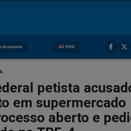
o Assinante
AO VIVO
ÇA
ederal petista acusad
rto em supermercado
ocesso aberto e ped