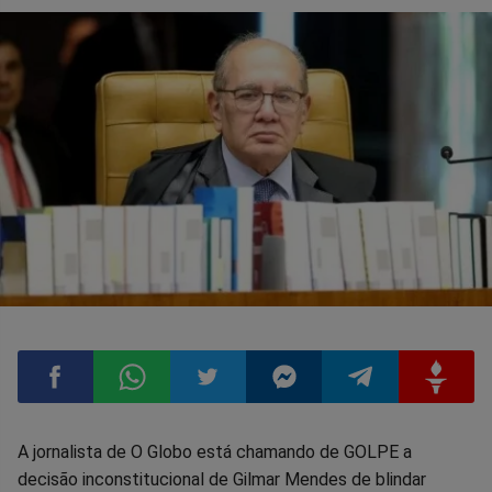
Compartilhar
Compartilhar
Compartilhar
Compartilhar
Compartilhar
Compart
A jornalista de O Globo está chamando de GOLPE a
decisão inconstitucional de Gilmar Mendes de blindar