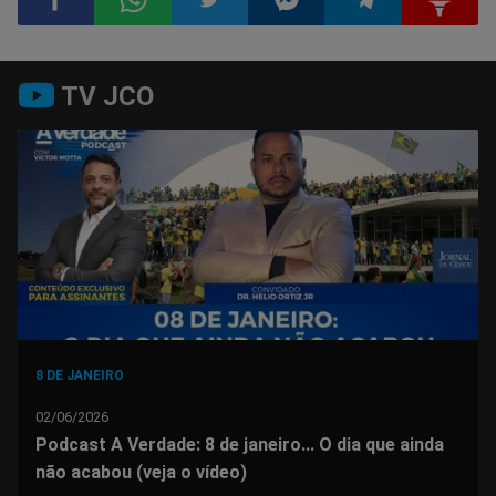
Compartilhar
Compartilhar
Compartilhar
Compartilhar
Compartilhar
Compart
TV JCO
no
no
no
no
no
no
Facebook
Whatsapp
Twitter
Messenger
Telegram
Gettr
8 DE JANEIRO
02/06/2026
Podcast A Verdade: 8 de janeiro... O dia que ainda
não acabou (veja o vídeo)