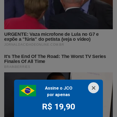
×
Assine o JCO
por apenas
R$ 19,90