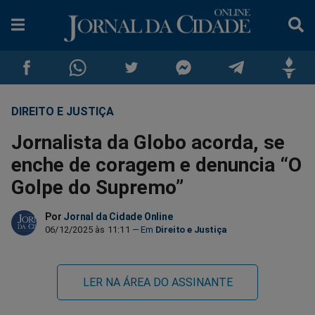
DIREITO E JUSTIÇA
Compartilhar
Compartilhar
Compartilhar
Compartilhar
Compartilhar
Compar
Jornalista da Globo acorda, se
no
no
no
no
no
no
enche de coragem e denuncia “O
Golpe do Supremo”
Facebook
Whatsapp
Twitter
Messenger
Telegram
Gettr
Por
Jornal da Cidade Online
06/12/2025 às 11:11
Direito e Justiça
LER NA ÁREA DO ASSINANTE