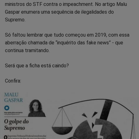
no
no
no
no
no
no
ministros do STF contra o impeachment. No artigo Malu
Gaspar enumera uma sequência de ilegalidades do
Facebook
Whatsapp
Twitter
Messenger
Telegram
Gettr
Supremo.
Só faltou lembrar que tudo começou em 2019, com essa
aberração chamada de “inquérito das fake news” - que
continua tramitando.
Será que a ficha está caindo?
Confira: