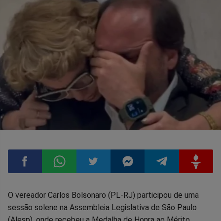
Compartilhar
Compartilhar
Compartilhar
Compartilhar
Compartilhar
Compart
O vereador Carlos Bolsonaro (PL-RJ) participou de uma
sessão solene na Assembleia Legislativa de São Paulo
no
no
no
no
no
no
(Alesp), onde recebeu a Medalha de Honra ao Mérito