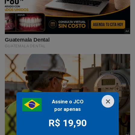
×
Assine o JCO
por apenas
R$ 19,90