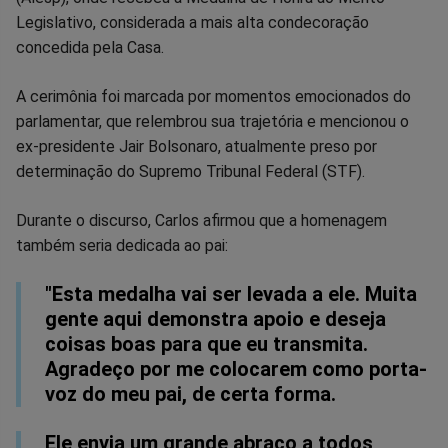
Legislativo, considerada a mais alta condecoração
Facebook
Whatsapp
Twitter
Messenger
Telegram
Gettr
concedida pela Casa.
A cerimônia foi marcada por momentos emocionados do
parlamentar, que relembrou sua trajetória e mencionou o
ex-presidente Jair Bolsonaro, atualmente preso por
determinação do Supremo Tribunal Federal (STF).
Durante o discurso, Carlos afirmou que a homenagem
também seria dedicada ao pai:
"Esta medalha vai ser levada a ele. Muita
gente aqui demonstra apoio e deseja
coisas boas para que eu transmita.
Agradeço por me colocarem como porta-
voz do meu pai, de certa forma.
Ele envia um grande abraço a todos,