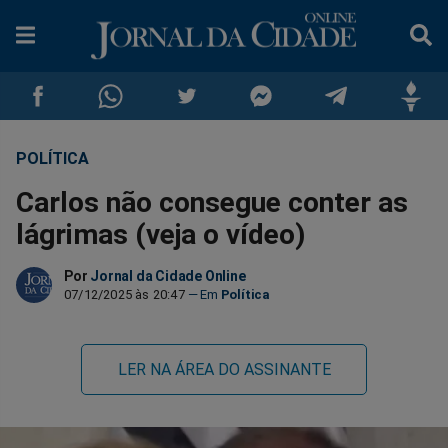
POLÍTICA
Compartilhar
Compartilhar
Compartilhar
Compartilhar
Compartilhar
Compar
Carlos não consegue conter as
no
no
no
no
no
no
lágrimas (veja o vídeo)
Facebook
Whatsapp
Twitter
Messenger
Telegram
Gettr
Por
Jornal da Cidade Online
07/12/2025 às 20:47
Política
LER NA ÁREA DO ASSINANTE