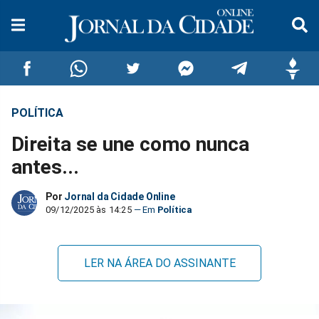
POLÍTICA
Compartilhar
Compartilhar
Compartilhar
Compartilhar
Compartilhar
Compar
Direita se une como nunca
no
no
no
no
no
no
antes...
Facebook
Whatsapp
Twitter
Messenger
Telegram
Gettr
Por
Jornal da Cidade Online
09/12/2025 às 14:25
Política
LER NA ÁREA DO ASSINANTE