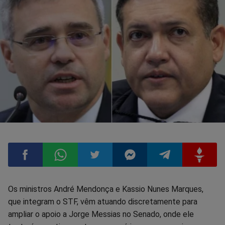
Compartilhar
Compartilhar
Compartilhar
Compartilhar
Compartilhar
Compart
Os ministros André Mendonça e Kassio Nunes Marques,
que integram o STF, vêm atuando discretamente para
no
no
no
no
no
no
ampliar o apoio a Jorge Messias no Senado, onde ele