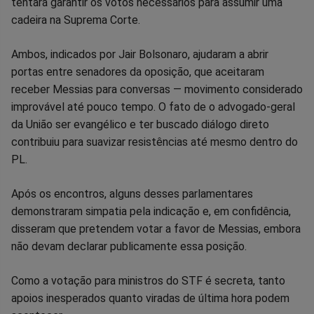
tentará garantir os votos necessários para assumir uma
Facebook
Whatsapp
Twitter
Messenger
Telegram
Gettr
cadeira na Suprema Corte.
Ambos, indicados por Jair Bolsonaro, ajudaram a abrir
portas entre senadores da oposição, que aceitaram
receber Messias para conversas — movimento considerado
improvável até pouco tempo. O fato de o advogado-geral
da União ser evangélico e ter buscado diálogo direto
contribuiu para suavizar resistências até mesmo dentro do
PL.
Após os encontros, alguns desses parlamentares
demonstraram simpatia pela indicação e, em confidência,
disseram que pretendem votar a favor de Messias, embora
não devam declarar publicamente essa posição.
Como a votação para ministros do STF é secreta, tanto
apoios inesperados quanto viradas de última hora podem