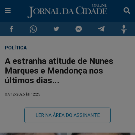
POLÍTICA
Compartilhar
Compartilhar
Compartilhar
Compartilhar
Compartilhar
Compar
A estranha atitude de Nunes
no
no
no
no
no
no
Marques e Mendonça nos
últimos dias...
Facebook
Whatsapp
Twitter
Messenger
Telegram
Gettr
07/12/2025 às 12:25
LER NA ÁREA DO ASSINANTE