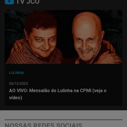
TV JCO
no
no
no
no
no
no
Facebook
Whatsapp
Twitter
Messenger
Telegram
Gettr
LULINHA
05/12/2025
AO VIVO: Mensalão do Lulinha na CPMI (veja o
vídeo)
NOSSAS REDES SOCIAIS