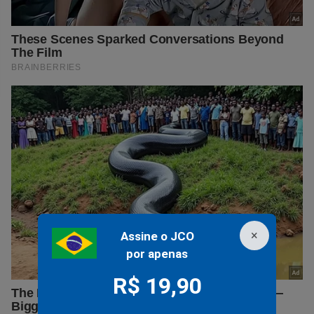
×
Assine o JCO
por apenas
R$ 19,90