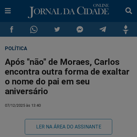
POLÍTICA
Compartilhar
Compartilhar
Compartilhar
Compartilhar
Compartilhar
Compar
Após "não" de Moraes, Carlos
no
no
no
no
no
no
encontra outra forma de exaltar
o nome do pai em seu
Facebook
Whatsapp
Twitter
Messenger
Telegram
Gettr
aniversário
07/12/2025 às 13:40
LER NA ÁREA DO ASSINANTE