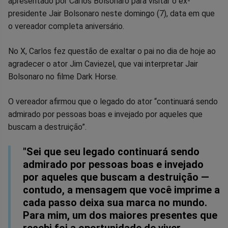
apresentado por Carlos Bolsonaro para visitar o ex-
no
no
no
no
no
no
presidente Jair Bolsonaro neste domingo (7), data em que
o vereador completa aniversário.
Facebook
Whatsapp
Twitter
Messenger
Telegram
Gettr
No X, Carlos fez questão de exaltar o pai no dia de hoje ao
agradecer o ator Jim Caviezel, que vai interpretar Jair
Bolsonaro no filme Dark Horse.
O vereador afirmou que o legado do ator “continuará sendo
admirado por pessoas boas e invejado por aqueles que
buscam a destruição”.
"Sei que seu legado continuará sendo
admirado por pessoas boas e invejado
por aqueles que buscam a destruição —
contudo, a mensagem que você imprime a
cada passo deixa sua marca no mundo.
Para mim, um dos maiores presentes que