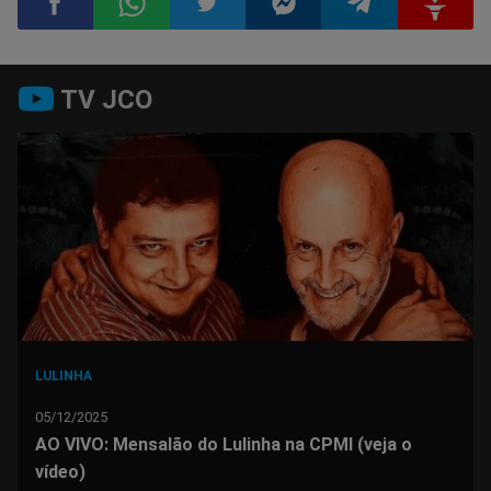
Compartilhar
Compartilhar
Compartilhar
Compartilhar
Compartilhar
Compart
TV JCO
no
no
no
no
no
no
Facebook
Whatsapp
Twitter
Messenger
Telegram
Gettr
LULINHA
05/12/2025
AO VIVO: Mensalão do Lulinha na CPMI (veja o
vídeo)