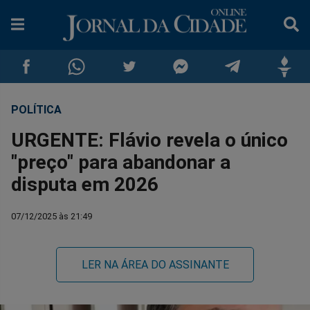
POLÍTICA
Compartilhar
Compartilhar
Compartilhar
Compartilhar
Compartilhar
Compar
URGENTE: Flávio revela o único
no
no
no
no
no
no
"preço" para abandonar a
disputa em 2026
Facebook
Whatsapp
Twitter
Messenger
Telegram
Gettr
07/12/2025 às 21:49
LER NA ÁREA DO ASSINANTE