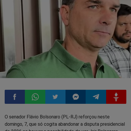
Compartilhar
Compartilhar
Compartilhar
Compartilhar
Compartilhar
Compart
O senador Flávio Bolsonaro (PL-RJ) reforçou neste
domingo, 7, que só cogita abandonar a disputa presidencial
no
no
no
no
no
no