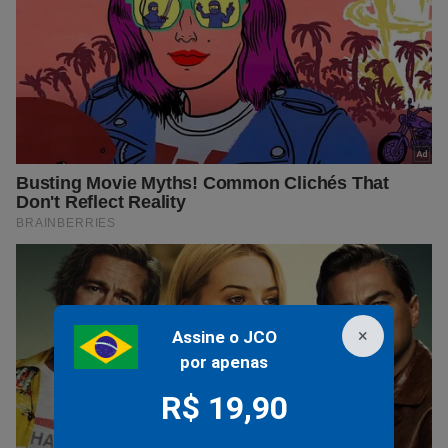
×
Assine o JCO
por apenas
R$ 19,90