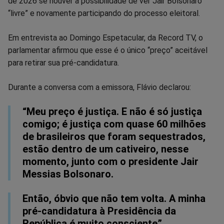
de 2026 se houver a possibilidade de ver Jair Bolsonaro
“livre” e novamente participando do processo eleitoral.
Facebook
Whatsapp
Twitter
Messenger
Telegram
Gettr
Em entrevista ao Domingo Espetacular, da Record TV, o
parlamentar afirmou que esse é o único “preço” aceitável
para retirar sua pré-candidatura.
Durante a conversa com a emissora, Flávio declarou:
“Meu preço é justiça. E não é só justiça
comigo; é justiça com quase 60 milhões
de brasileiros que foram sequestrados,
estão dentro de um cativeiro, nesse
momento, junto com o presidente Jair
Messias Bolsonaro.
Então, óbvio que não tem volta. A minha
pré-candidatura à Presidência da
República é muito consciente”.