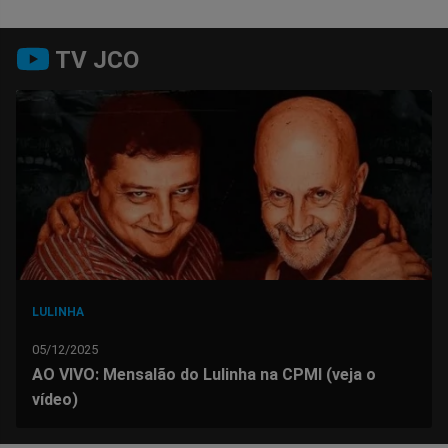
Compartilhar
Compartilhar
Compartilhar
Compartilhar
Compartilhar
Compart
TV JCO
no
no
no
no
no
no
Facebook
Whatsapp
Twitter
Messenger
Telegram
Gettr
LULINHA
05/12/2025
AO VIVO: Mensalão do Lulinha na CPMI (veja o
vídeo)