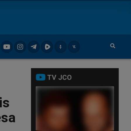
TV JCO
is
esa