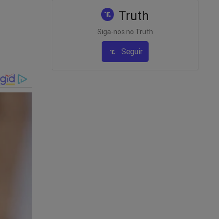
Truth
Siga-nos no Truth
Seguir
 Lula
ministro?
nalistas