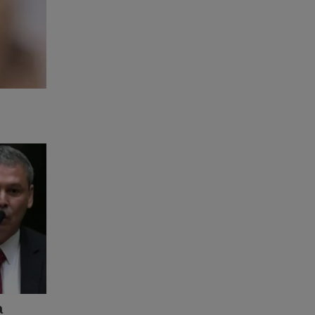
expostos!
io que o
nk abaixo:
nao-