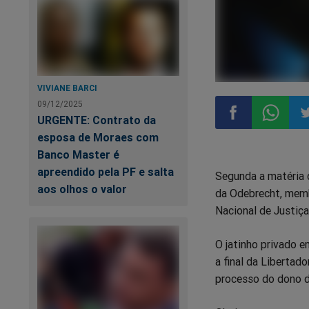
VIVIANE BARCI
09/12/2025
URGENTE: Contrato da
esposa de Moraes com
Compartilhar
Compart
Co
Banco Master é
apreendido pela PF e salta
Segunda a matéria 
no
no
n
aos olhos o valor
da Odebrecht, memb
Nacional de Justiça
Facebook
Whatsa
Tw
O jatinho privado e
a final da Liberta
processo do dono 