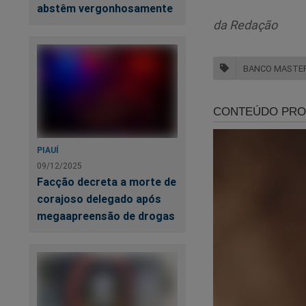
abstêm vergonhosamente
Jo
da Redação
BANCO MASTE
So
PIAUÍ
09/12/2025
Facção decreta a morte de
corajoso delegado após
megaapreensão de drogas
A "conta final" est
No polêmico livro
"