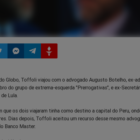
ilhar
mpartilhar
Compartilhar
Compartilhar
Compartilhar
do Globo, Toffoli viajou com o advogado Augusto Botelho, ex-
o
no
no
no
ro do grupo de extrema-esquerda "Prerrogativas", e ex-Secretár
 de Lula.
pp
itter
Messenger
Telegram
Gettr
m que os dois viajaram tinha como destino a capital do Peru, ond
dores. Dias depois, Toffoli aceitou um recurso desse mesmo advo
do Banco Master.