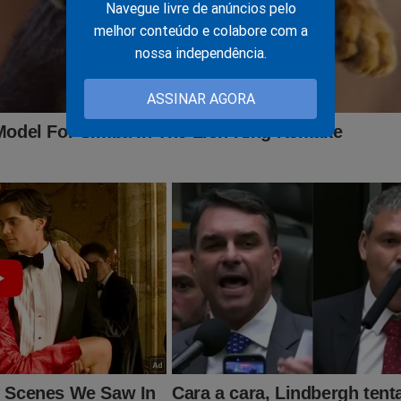
Navegue livre de anúncios pelo
que começaram no famigerado Inquérito das Fakes News foram 
melhor conteúdo e colabore com a
dos os relatos de censura, prisões e estranhas ações do judiciár
nossa independência.
nder à todo custo. Mas, como ter esse livro na mão? Clique no li
ASSINAR AGORA
udoconservador.com.br/products/supremo-silencio-o-que-voce-