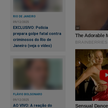
e outros absurdos 
Nessa obra estão to
"sistema" quer esco
RIO DE JANEIRO
09/12/2025
https://www.conte
EXCLUSIVO: Polícia
pode-saber
prepara golpe fatal contra
criminosos do Rio de
Veja a capa:
Janeiro (veja o vídeo)
FLÁVIO BOLSONARO
09/12/2025
AO VIVO: A reação do