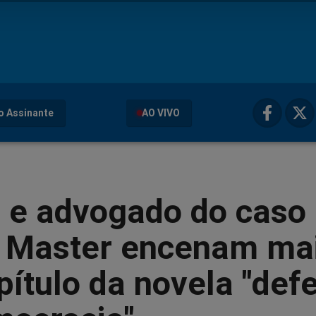
o Assinante
AO VIVO
i e advogado do caso
 Master encenam ma
ítulo da novela "def