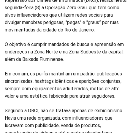
Repressão aos Crimes de Informática (DRCI), realiza nesta
no
no
no
no
no
no
segunda-feira (8) a Operação Zero Grau, que tem como
alvos influenciadores que utilizam redes sociais para
Facebook
Whatsapp
Twitter
Messenger
Telegram
Gettr
divulgar manobras perigosas, "pegas" e "graus” por ruas
movimentadas da cidade do Rio de Janeiro.
O objetivo é cumprir mandados de busca e apreensão em
endereços na Zona Norte e na Zona Sudoeste da capital,
além da Baixada Fluminense.
Em comum, os perfis mantinham um padrão, publicações
sincronizadas, hashtags idênticas e aparições conjuntas,
sempre com equipamentos adulterados, motos de alto
valor e uma estética fabricada para atrair seguidores.
Segundo a DRCI, não se tratava apenas de exibicionismo.
Havia uma rede organizada, com influenciadores que
lucravam com publicidade, venda de produtos,
monetização de vídeos e até eventos clandestinos.