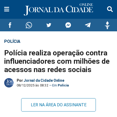
POLÍCIA
Compartilhar
Compartilhar
Compartilhar
Compartilhar
Compartilhar
Compar
Polícia realiza operação contra
no
no
no
no
no
no
influenciadores com milhões de
acessos nas redes sociais
Facebook
Whatsapp
Twitter
Messenger
Telegram
Gettr
Por
Jornal da Cidade Online
08/12/2025 às 08:32
Polícia
LER NA ÁREA DO ASSINANTE